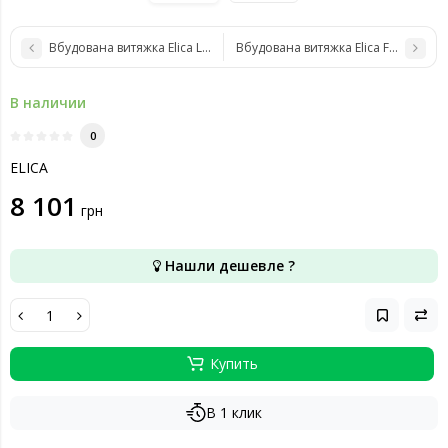
Вбудована витяжка Elica Lane BL MAT/A/52
Вбудована витяжка Elica FOLD BL M
В наличии
0
ELICA
8 101
грн
Нашли дешевле ?
Купить
В 1 клик