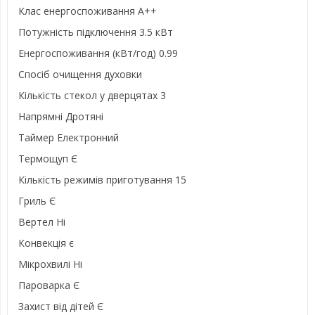
Клас енергоспоживання A++
Потужність підключення 3.5 кВт
Енергоспоживання (кВт/год) 0.99
Спосіб очищення духовки
Кількість стекол у дверцятах 3
Напрямні Дротяні
Таймер Електронний
Термощуп Є
Кількість режимів приготування 15
Гриль Є
Вертел Ні
Конвекція є
Мікрохвилі Ні
Пароварка Є
Захист від дітей Є