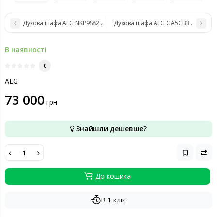
Духова шафа AEG NKP9S821T
Духова шафа AEG OA5CB31SM
В наявності
0
AEG
73 000
грн
Знайшли дешевше?
До кошика
В 1 клік