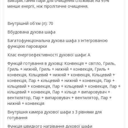
Використання пари для очищення споживає на 95%
менше енергії, ніж піролітичне очищення.
Внутрішній об'єм (л): 70
Вбудована духова шафа
Багатофункціональна духова шафа з інтегрованою
функцією пароварки
Клас енергоефективності духової шафи: A
Функцій готування в духовці: Конвекція + світло, Гриль,
Гриль + нижній, Гриль + нижній + конвекція, Гриль +
конвекція, Кільцевий + нижній + конвекція, Кільцевий +
конвекція, Пар + кільцевий + нижній + конвекція, Пар +
кільцевий + конвекція, Пар + кільцевий + конвекція, Пар +
кільцевий + конвекція, Пар + кільце + випаровувач +
вентилятор, Пар + випаровувач + вентилятор, Пар +
нижній + конвекція
Внутрішня камера духової шафи з 3 рівнями для
готування
Функція швидкого нагрівання духової шафи