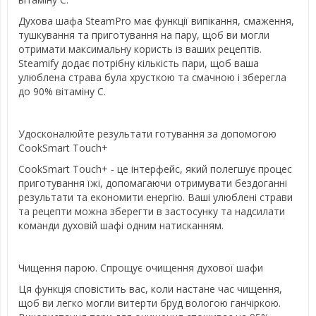
Духова шафа SteamPro має функції випікання, смаження,
тушкування та приготування на пару, щоб ви могли
отримати максимальну користь із ваших рецептів.
Steamify додає потрібну кількість пари, щоб ваша
улюблена страва була хрусткою та смачною і зберегла
до 90% вітаміну С.
Удосконалюйте результати готування за допомогою
CookSmart Touch+
CookSmart Touch+ - це інтерфейс, який полегшує процес
приготування їжі, допомагаючи отримувати бездоганні
результати та економити енергію. Ваші улюблені страви
та рецепти можна зберегти в застосунку та надсилати
команди духовій шафі одним натисканням.
Чищення парою. Спрощує очищення духової шафи
Ця функція сповістить вас, коли настане час чищення,
щоб ви легко могли витерти бруд вологою ганчіркою.