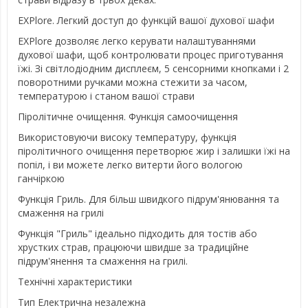
EXPlore. Легкий доступ до функцій вашої духової шафи
EXPlore дозволяє легко керувати налаштуваннями
духової шафи, щоб контролювати процес приготування
їжі. Зі світлодіодним дисплеєм, 5 сенсорними кнопками і 2
поворотними ручками можна стежити за часом,
температурою і станом вашої страви
Піролітичне очищення. Функція самоочищення
Використовуючи високу температуру, функція
піролітичного очищення перетворює жир і залишки їжі на
попіл, і ви можете легко витерти його вологою
ганчіркою
Функція Гриль. Для більш швидкого підрум'янювання та
смаження на грилі
Функція "Гриль" ідеально підходить для тостів або
хрустких страв, працюючи швидше за традиційне
підрум'янення та смаження на грилі.
Технічні характеристики
Тип Електрична незалежна