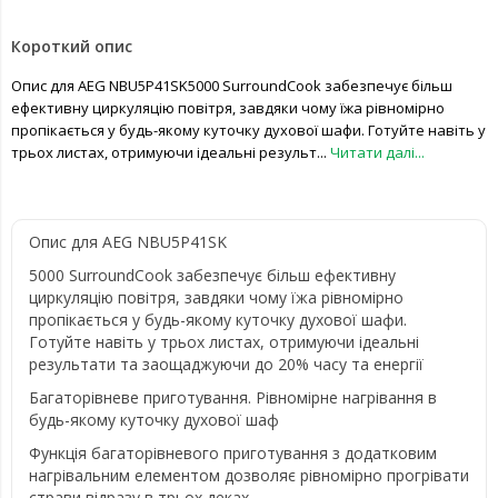
Короткий опис
Опис для AEG NBU5P41SK5000 SurroundCook забезпечує більш
ефективну циркуляцію повітря, завдяки чому їжа рівномірно
пропікається у будь-якому куточку духової шафи. Готуйте навіть у
трьох листах, отримуючи ідеальні результ...
Читати далі...
Опис для AEG NBU5P41SK
5000 SurroundCook забезпечує більш ефективну
циркуляцію повітря, завдяки чому їжа рівномірно
пропікається у будь-якому куточку духової шафи.
Готуйте навіть у трьох листах, отримуючи ідеальні
результати та заощаджуючи до 20% часу та енергії
Багаторівневе приготування. Рівномірне нагрівання в
будь-якому куточку духової шаф
Функція багаторівневого приготування з додатковим
нагрівальним елементом дозволяє рівномірно прогрівати
страви відразу в трьох деках.