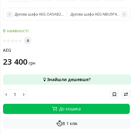
Духова шафа AEG OA5AB21SM
Духова шафа AEG NBU5P411SB
В наявності
0
AEG
23 400
грн
Знайшли дешевше?
До кошика
В 1 клік