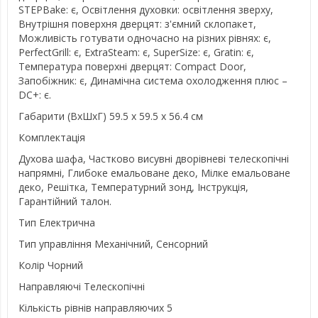
STEPBake: є, Освітлення духовки: освітлення зверху,
Внутрішня поверхня дверцят: з'ємний склопакет,
Можливість готувати одночасно на різних рівнях: є,
PerfectGrill: є, ExtraSteam: є, SuperSize: є, Gratin: є,
Температура поверхні дверцят: Compact Door,
Запобіжник: є, Динамічна система охолодження плюс –
DC+: є.
Габарити (ВхШхГ) 59.5 х 59.5 х 56.4 см
Комплектація
Духова шафа, Частково висувні дворівневі телескопічні
напрямні, Глибоке емальоване деко, Мілке емальоване
деко, Решітка, Температурний зонд, Інструкція,
Гарантійний талон.
Тип Електрична
Тип управління Механічний, Сенсорний
Колір Чорний
Направляючі Телескопічні
Кількість рівнів направляючих 5