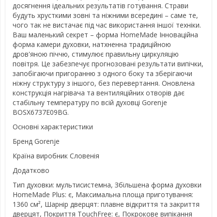
досягнення ідеальних результатів готування. Страви
будуть хрусткими зовні та ніжними всередині – саме те,
чого так не вистачає під час використання іншої техніки.
Ваш маленький секрет – форма HomeMade Інноваційна
форма камери духовки, натхненна традиційною
дров'яною піччю, стимулює правильну циркуляцію
повітря. Це забезпечує прогнозовані результати випічки,
запобігаючи пригоранню з одного боку та зберігаючи
ніжну структуру з іншого, без перевертання. Оновлена
конструкція нагрівача та вентиляційних отворів дає
стабільну температуру по всій духовці Gorenje
BOSX6737E09BG.
Основні характеристики
Бренд Gorenje
Країна виробник Словенія
Додатково
Тип духовки: мультисистемна, Збільшена форма духовки
HomeMade Plus: є, Максимальна площа приготування:
1360 см², Шарнір дверцят: плавне відкриття та закриття
дверцят, Покриття TouchFree: є, Покрокове випікання