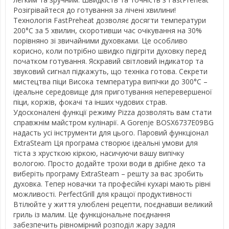
Розігрівайтеся до готування за лічені хвилини!
Технологія FastPreheat дозволяє досягти температури
200°C за 5 хвилин, скоротивши час очікування на 30%
порівняно зі звичайними духовками. Це особливо
корисно, коли потрібно швидко підігріти духовку перед
початком готування. Яскравий світловий індикатор та
звуковий сигнал підкажуть, що техніка готова. Секрети
мистецтва піци Висока температура випічки до 300°C –
ідеальне середовище для приготування неперевершеної
піци, коржів, фокачі та інших чудових страв.
Удосконалені функції режиму Pizza дозволять вам стати
справжнім майстром кулінарії. А Gorenje BOSX6737E09BG
надасть усі інструменти для цього. Паровий функціонал
ExtraSteam Ця програма створює ідеальні умови для
тіста з хрусткою кіркою, насичуючи вашу випічку
вологою. Просто додайте трохи води в дрібне деко та
виберіть програму ExtraSteam – решту за вас зробить
духовка. Тепер новачки та професійні кухарі мають рівні
можливості. PerfectGrill для кращої продуктивності
Втілюйте у життя улюблені рецепти, поєднавши великий
гриль із малим. Це функціональне поєднання
забезпечить рівномірний розподіл жару задля