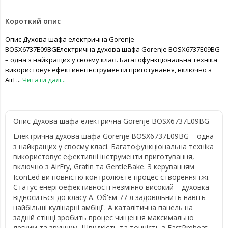
Короткий опис
Опис Духова шафа електрична Gorenje
BOSX6737E09BGЕлектрична духова шафа Gorenje BOSX6737E09BG
– одна з найкращих у своєму класі. Багатофункціональна техніка
використовує ефективні інструменти приготування, включно з
AirF...
Читати далі...
Опис Духова шафа електрична Gorenje BOSX6737E09BG
Електрична духова шафа Gorenje BOSX6737E09BG – одна
з найкращих у своєму класі. Багатофункціональна техніка
використовує ефективні інструменти приготування,
включно з AirFry, Gratin та GentleBake. З керуванням
IconLed ви повністю контролюєте процес створення їжі.
Статус енергоефективності незмінно високий – духовка
відноситься до класу A. Об'єм 77 л задовільнить навіть
найбільші кулінарні амбіції. А каталітична панель на
задній стінці зробить процес чищення максимально
легким та зручним. Швидкість та точність з FastPreheat