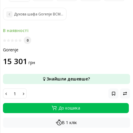
Духова шафа Gorenje BCM4547A10BG
В наявності
0
Gorenje
15 301
грн
Знайшли дешевше?
До кошика
В 1 клік