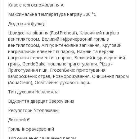
Клас енергоспоживання А
Максимальна температура нагріву 300 °C
Додаткові функції
Швидке нагрівання (FastPreheat), Класичний нагрів з
вентилятором, Великий інфрачервоний гриль з
вентилятором, AirFry: інтенсивне запікання, Круговий
нагрівальний елемент із парою, Нижній та верхній
нагрівальні елементи з парою, Великий інфрачервоний
гриль, GentleBake: повільне приготування, Pizza -
Приготування піци, FrozenBake: приготування
заморожених страв, Розморожування, Очищення паром
(AquaClean), Освітлення духової шафи.
Тип духовки Незалежна
Відкриття дверцят Зверху вниз
Регулятори Утоплювані
Дисплей Є
Гриль Інфрачервоний
Тип очищення Очищення паром