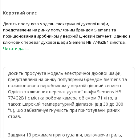
Короткий опис
Досить просунута модель електричної духової шафи,
представлена на ринку популярним брендом Siemens та
позиціонована виробником у верхній ціновий сегмент. Однією з
ключових переваг духової шафи Siemens HB 774G2B1 є містка...
Читати далі...
Досить просунута модель електричної духової шафи,
представлена на ринку популярним брендом Siemens та
позиціонована виробником у верхній ціновий сегмент.
Однією з ключових переваг духової шафи Siemens HB
774G2B1 є містка робоча камера об'ємом 71 літр, а
також широкий температурний діапазон (від 30 до 300
°C), що забезпечує гнучкість при приготуванні різних
страв.
Завдяки 13 режимам приготування, включаючи гриль,