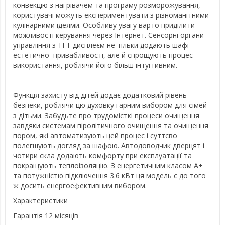
конвекцію з нагрівачем та програму розморожування,
користувачі можуть експериментувати з різноманітними
кулінарними ідеями. Особливу увагу варто приділити
можливості керування через Інтернет. Сенсорні органи
управління з TFT дисплеєм не тільки додають шафі
естетичної привабливості, але й спрощують процес
використання, роблячи його більш інтуїтивним.
Функція захисту від дітей додає додатковий рівень
безпеки, роблячи цю духовку гарним вибором для сімей
з дітьми. Забудьте про трудомісткі процеси очищення
завдяки системам піролітичного очищення та очищення
пором, які автоматизують цей процес і суттєво
полегшують догляд за шафою. Автодоводчик дверцят і
чотири скла додають комфорту при експлуатації та
покращують теплоізоляцію. З енергетичним класом A+
та потужністю підключення 3.6 кВт ця модель є до того
ж досить енергоефективним вибором.
Характеристики
Гарантія 12 місяців