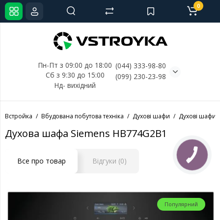
0
Пн-Пт з 09:00 до 18:00
(044) 333-98-80
Сб з 9:30 до 15:00
(099) 230-23-98
Нд- 
вихідний
Встройка
Вбудована побутова техніка
Духові шафи
Духові шафи 
Духова шафа Siemens HB774G2B1
КНОПКА
СВЯЗИ
Все про товар
Відгуки (0)
Популярний