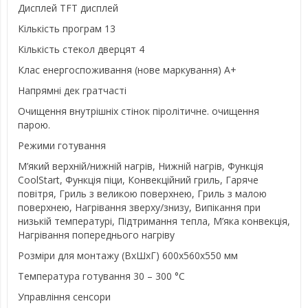
Дисплей TFT дисплей
Кількість програм 13
Кількість стекол дверцят 4
Клас енергоспоживання (нове маркування) A+
Напрямні дек гратчасті
Очищення внутрішніх стінок піролітичне. очищення
парою.
Режими готування
М’який верхній/нижній нагрів, Нижній нагрів, Функція
CoolStart, Функція піци, Конвекційний гриль, Гаряче
повітря, Гриль з великою поверхнею, Гриль з малою
поверхнею, Нагрівання зверху/знизу, Випікання при
низькій температурі, Підтримання тепла, М’яка конвекція,
Нагрівання попереднього нагріву
Розміри для монтажу (ВхШхГ) 600x560x550 мм
Температура готування 30 – 300 °C
Управління сенсори