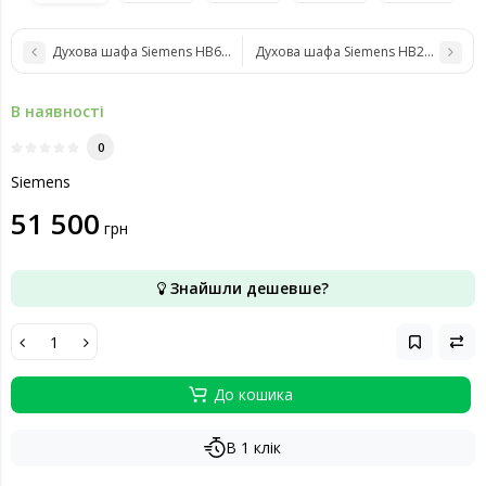
Духова шафа Siemens HB675G0S1
Духова шафа Siemens HB272GEB3
В наявності
0
Siemens
51 500
грн
Знайшли дешевше?
До кошика
В 1 клік