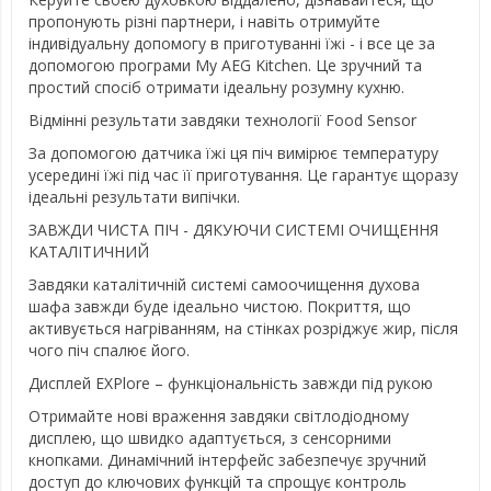
пропонують різні партнери, і навіть отримуйте
індивідуальну допомогу в приготуванні їжі - і все це за
допомогою програми My AEG Kitchen. Це зручний та
простий спосіб отримати ідеальну розумну кухню.
Відмінні результати завдяки технології Food Sensor
За допомогою датчика їжі ця піч вимірює температуру
усередині їжі під час її приготування. Це гарантує щоразу
ідеальні результати випічки.
ЗАВЖДИ ЧИСТА ПІЧ - ДЯКУЮЧИ СИСТЕМІ ОЧИЩЕННЯ
КАТАЛІТИЧНИЙ
Завдяки каталітичній системі самоочищення духова
шафа завжди буде ідеально чистою. Покриття, що
активується нагріванням, на стінках розріджує жир, після
чого піч спалює його.
Дисплей EXPlore – функціональність завжди під рукою
Отримайте нові враження завдяки світлодіодному
дисплею, що швидко адаптується, з сенсорними
кнопками. Динамічний інтерфейс забезпечує зручний
доступ до ключових функцій та спрощує контроль