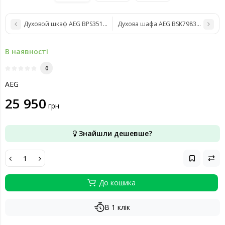
Духовой шкаф AEG BPS351120M
Духова шафа AEG BSK798380M
В наявності
0
AEG
25 950
грн
Знайшли дешевше?
До кошика
В 1 клік