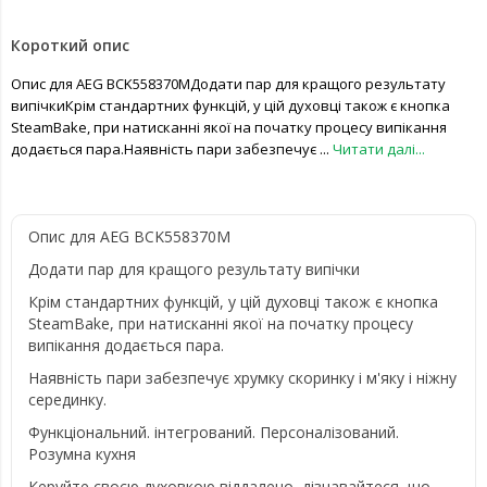
Короткий опис
Опис для AEG BCK558370MДодати пар для кращого результату
випічкиКрім стандартних функцій, у цій духовці також є кнопка
SteamBake, при натисканні якої на початку процесу випікання
додається пара.Наявність пари забезпечує ...
Читати далі...
Опис для AEG BCK558370M
Додати пар для кращого результату випічки
Крім стандартних функцій, у цій духовці також є кнопка
SteamBake, при натисканні якої на початку процесу
випікання додається пара.
Наявність пари забезпечує хрумку скоринку і м'яку і ніжну
серединку.
Функціональний. інтегрований. Персоналізований.
Розумна кухня
Керуйте своєю духовкою віддалено, дізнавайтеся, що