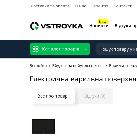
Доставка та оплата
О нас
Гарантія
Контакти
New
Новинки
Відгуки п
Каталог товарів
Встройка
Вбудована побутова техніка
Варильні повер
Електрична варильна поверхня
Все про товар
Відгуки (0)