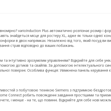
вномірно? varioInduction Plus автоматично розпізнає розмір і фор
навіть знайдеться місце для ростеру XL, адже як тільки однієї к
онфорки в двох напрямках. Незалежно від того, який посуд ви в
ування страв відповідно до ваших побажань.
 та інтуїтивно зрозумілим управлінням? Відкрийте для себе унік
помогою дотиків та свайпів. За допомогою інтелектуального синь
льної поверхні. Особлива функція: Увімкнена панель керування є
ивостей з побутовою технікою Siemens з підтримкою бездротов
Home Connect робить повсякденні завдання простішими та приємн
ете, і менше - на те, що повинні. Відкрийте для себе нові можли