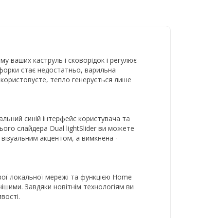
му ваших каструль і сковорідок і регулює
онфорки стає недостатньо, варильна
икористовуєте, тепло генерується лише
альний синій інтерфейс користувача та
ого слайдера Dual lightSlider ви можете
 візуальним акцентом, а вимкнена -
ої локальної мережі та функцією Home
ішими. Завдяки новітнім технологіям ви
вості.