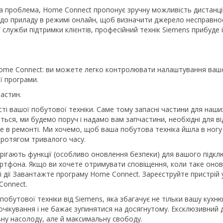
проблема, Home Connect пропонує зручну можливість дистанційн
п до приладу в режимі онлайн, щоб визначити джерело несправно
 служби підтримки клієнтів, професійний технік Siemens прибуде 
 Home Connect: ви можете легко контролювати налаштування ва
ї програми.
частин.
і вашої побутової техніки. Саме тому запасні частини для наши
иться, ми будемо поруч і надамо вам запчастини, необхідні для 
е в ремонті. Ми хочемо, щоб ваша побутова техніка йшла в ногу 
протягом тривалого часу.
ерігають функції (особливо оновлення безпеки) для вашого підк
артфона. Якщо ви хочете отримувати сповіщення, коли таке оно
 дії Завантажте програму Home Connect. Зареєструйте пристрій 
Connect.
ї побутової техніки від Siemens, яка збагачує не тільки вашу кух
 очікування і не бажає зупинятися на досягнутому. Ексклюзивний д
ьну насолоду, але й максимальну свободу.