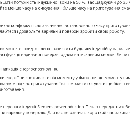
ьшити потужність індукційної зони на 50 %, заощаджуючи до 35 
айте менше часу на очікування і більше часу на приготування сма
икає конфорку після закінчення встановленого часу приготування
лабтеся і дозвольте варильній поверхні зробити свою роботу.
ви можете швидко і легко захистити будь-яку індукційну вариль
 всі функції варильної поверхні одним натисканням кнопки. Лиш
індикація енергоспоживання.
ки енергії ви споживаєте від моменту увімкнення до моменту ви
анням під час приготування їжі - і можете готувати ще більш е
риготування.
 переваги індукції Siemens powerInduction. Тепло передається бе
аючи варильну поверхню. Для вас це означає: короткий час закипа