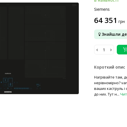
В наявності
Siemens
64 351
грн
Знайшли д
Короткий опис
Нагрівайте там, д
нерівномірно? var
ваших каструль і 
до них. Тут н...
Чита