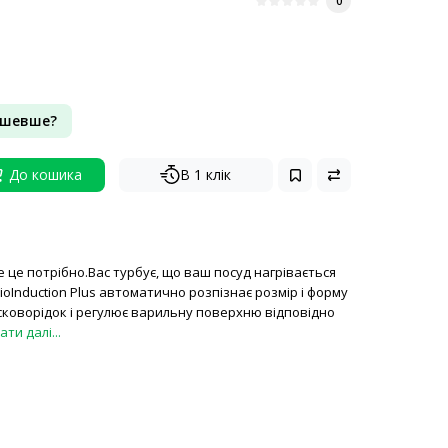
0
ешевше?
До кошика
В 1 клік
е це потрібно.Вас турбує, що ваш посуд нагрівається
ioInduction Plus автоматично розпізнає розмір і форму
сковорідок і регулює варильну поверхню відповідно
ти далі...