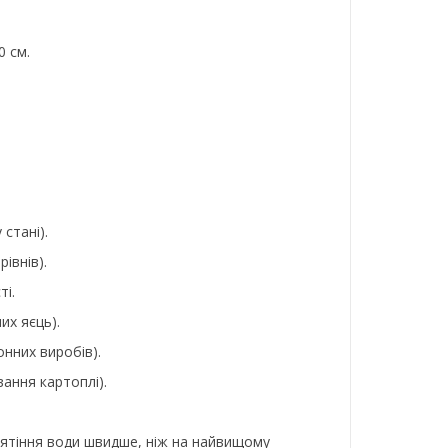
0 см.
стані).
івнів).
ті.
их яєць).
онних виробів).
вання картоплі).
п'ятіння води швидше, ніж на найвищому