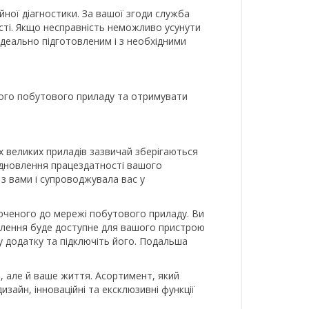
ої діагностики. За вашої згоди служба
сті. Якщо несправність неможливо усунути
ідеально підготовленим і з необхідними
шого побутового приладу та отримувати
х великих приладів зазвичай зберігаються
відновлення працездатності вашого
з вами і супроводжувала вас у
люченого до мережі побутового приладу. Ви
влення буде доступне для вашого пристрою
у додатку та підключіть його. Подальша
ню, але й ваше життя. Асортимент, який
изайн, інноваційні та ексклюзивні функції