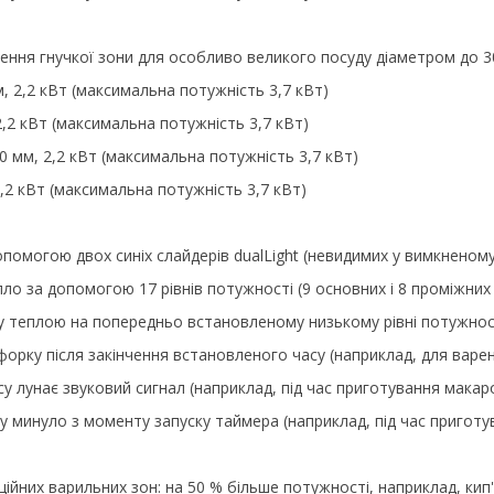
ження гнучкої зони для особливо великого посуду діаметром до 3
, 2,2 кВт (максимальна потужність 3,7 кВт)
2,2 кВт (максимальна потужність 3,7 кВт)
0 мм, 2,2 кВт (максимальна потужність 3,7 кВт)
,2 кВт (максимальна потужність 3,7 кВт)
омогою двох синіх слайдерів dualLight (невидимих у вимкненому 
ло за допомогою 17 рівнів потужності (9 основних і 8 проміжних р
жу теплою на попередньо встановленому низькому рівні потужнос
орку після закінчення встановленого часу (наприклад, для варен
у лунає звуковий сигнал (наприклад, під час приготування макар
су минуло з моменту запуску таймера (наприклад, під час приготу
кційних варильних зон: на 50 % більше потужності, наприклад, ки