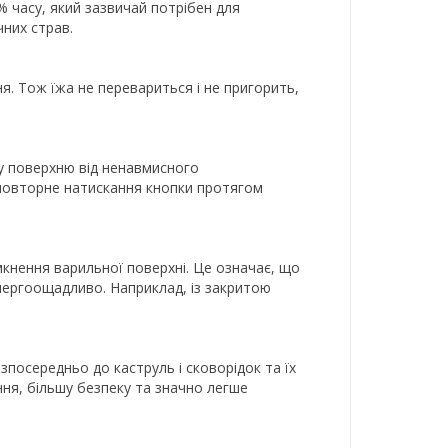
% часу, який зазвичай потрібен для
чних страв.
. Тож їжа не перевариться і не пригорить,
ну поверхню від ненавмисного
е повторне натискання кнопки протягом
мкнення варильної поверхні. Це означає, що
нергоощадливо. Наприклад, із закритою
зпосередньо до каструль і сковорідок та їх
ння, більшу безпеку та значно легше