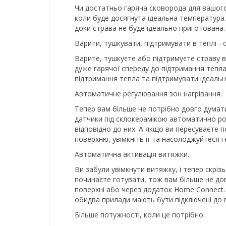
Чи достатньо гаряча сковорода для вашого 
коли буде досягнута ідеальна температура. 
доки страва не буде ідеально приготована. 
Варити, тушкувати, підтримувати в теплі - 
Варите, тушкуєте або підтримуєте страву в 
дуже гарячої спереду до підтримання тепла
підтримання тепла та підтримувати ідеальну
Автоматичне регулювання зон нагрівання.
Тепер вам більше не потрібно довго думати
датчики під склокерамікою автоматично ро
відповідно до них. А якщо ви пересуваєте
поверхню, увімкніть її та насолоджуйтеся 
Автоматична активація витяжки.
Ви забули увімкнути витяжку, і тепер скрі
починаєте готувати, тож вам більше не до
поверхні або через додаток Home Connect.
обидва прилади мають бути підключені до
Більше потужності, коли це потрібно.