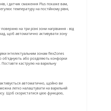
нів, і датчик смаження Plus покаже вам,
регулює температуру на постійному рівні,
оверхню на три різні зони нагрівання - від
назад, щоб автоматично активувати зону
дяки інтелектуальним зонам flexZones
но об'єднують або розділяють конфорки
. Поставте каструлю на варильну
к активується автоматично, щойно ви
 можна легко налаштувати на варильній
су. Щоб скористатися цією функцією,