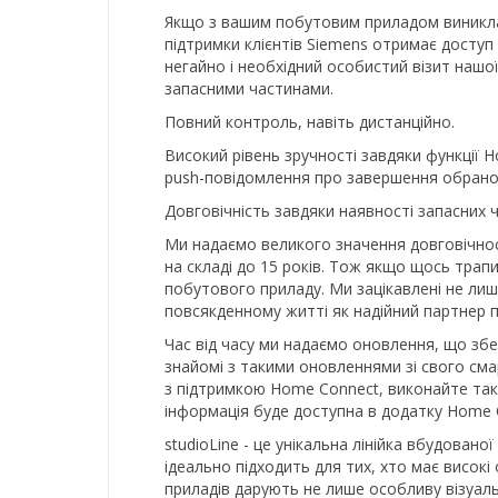
Якщо з вашим побутовим приладом виникла 
підтримки клієнтів Siemens отримає досту
негайно і необхідний особистий візит нашої
запасними частинами.
Повний контроль, навіть дистанційно.
Високий рівень зручності завдяки функції
push-повідомлення про завершення обрано
Довговічність завдяки наявності запасних 
Ми надаємо великого значення довговічност
на складі до 15 років. Тож якщо щось трап
побутового приладу. Ми зацікавлені не лиш
повсякденному житті як надійний партнер 
Час від часу ми надаємо оновлення, що зб
знайомі з такими оновленнями зі свого см
з підтримкою Home Connect, виконайте такі
інформація буде доступна в додатку Home 
studioLine - це унікальна лінійка вбудовано
ідеально підходить для тих, хто має високі
приладів дарують не лише особливу візуал