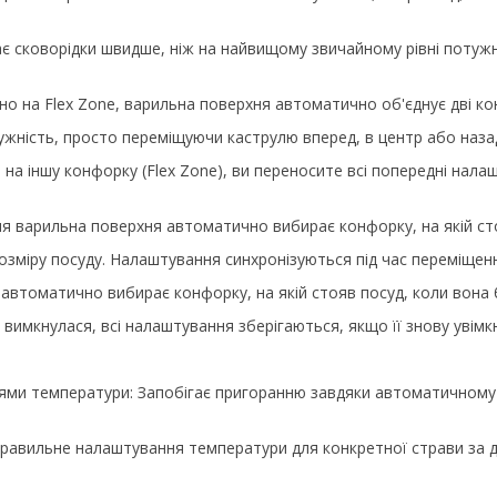
ає сковорідки швидше, ніж на найвищому звичайному рівні потужн
о на Flex Zone, варильна поверхня автоматично об'єднує дві ко
ужність, просто переміщуючи каструлю вперед, в центр або наза
на іншу конфорку (Flex Zone), ви переносите всі попередні нала
ня варильна поверхня автоматично вибирає конфорку, на якій сто
зміру посуду. Налаштування синхронізуються під час переміщенн
я автоматично вибирає конфорку, на якій стояв посуд, коли вона
 вимкнулася, всі налаштування зберігаються, якщо її знову увімк
івнями температури: Запобігає пригоранню завдяки автоматично
 правильне налаштування температури для конкретної страви за