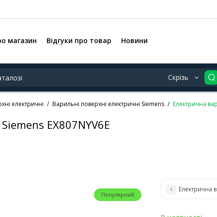
ро магазин
Відгуки про товар
Новини
Скрізь
хні електричні
Варильні поверхні електричні Siemens
Електрична ва
 Siemens EX807NYV6E
Електрична 
Популярний