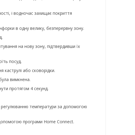
ості, і водночас захищає покриття
нфорки в одну велику, безперервну зону.
д.
штування на нову зону, підтвердивши їх
їть посуд.
я каструлі або сковорідки.
 була вимкнена.
нути протягом 4 секунд.
му регулюванню температури за допомогою
 допомогою програми Home Connect.