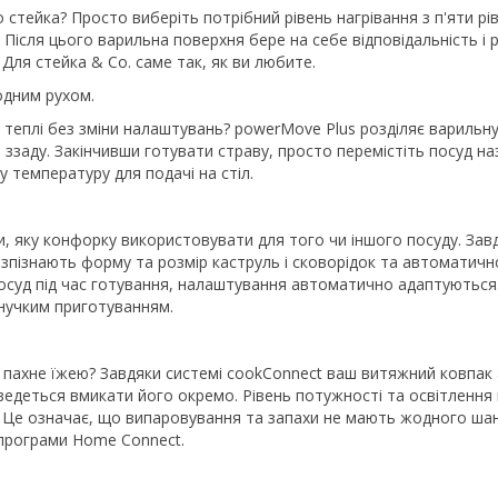
стейка? Просто виберіть потрібний рівень нагрівання з п'яти рів
Після цього варильна поверхня бере на себе відповідальність і 
Для стейка & Co. саме так, як ви любите.
одним рухом.
теплі без зміни налаштувань? powerMove Plus розділяє варильну п
 ззаду. Закінчивши готувати страву, просто перемістіть посуд 
 температуру для подачі на стіл.
, яку конфорку використовувати для того чи іншого посуду. Зав
зпізнають форму та розмір каструль і сковорідок та автоматич
 посуд під час готування, налаштування автоматично адаптуються
гнучким приготуванням.
зь пахне їжею? Завдяки системі cookConnect ваш витяжний ковпа
ведеться вмикати його окремо. Рівень потужності та освітлення
 Це означає, що випаровування та запахи не мають жодного шан
 програми Home Connect.