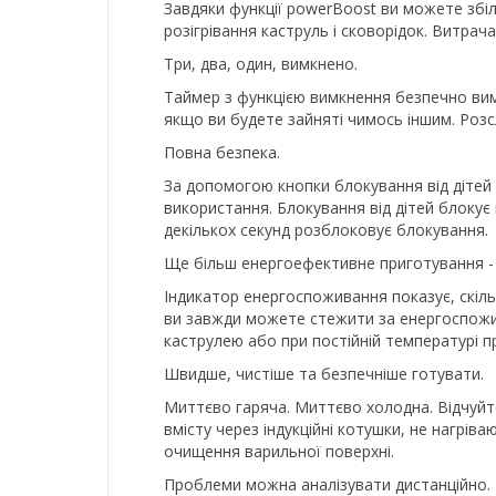
Завдяки функції powerBoost ви можете збіл
розігрівання каструль і сковорідок. Витрач
Три, два, один, вимкнено.
Таймер з функцією вимкнення безпечно вим
якщо ви будете зайняті чимось іншим. Розс
Повна безпека.
За допомогою кнопки блокування від дітей 
використання. Блокування від дітей блокує
декількох секунд розблоковує блокування.
Ще більш енергоефективне приготування - 
Індикатор енергоспоживання показує, скіль
ви завжди можете стежити за енергоспожив
каструлею або при постійній температурі п
Швидше, чистіше та безпечніше готувати.
Миттєво гаряча. Миттєво холодна. Відчуйте
вмісту через індукційні котушки, не нагрів
очищення варильної поверхні.
Проблеми можна аналізувати дистанційно.