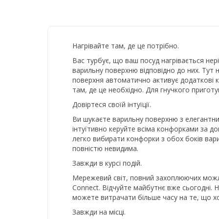
Нагрівайте там, де це потрібно.
Вас турбує, що ваш посуд нагрівається нері
варильну поверхню відповідно до них. Тут 
поверхня автоматично активує додаткові к
там, де це необхідно. Для гнучкого пригот
Довіртеся своїй інтуїції.
Ви шукаєте варильну поверхню з елегантним
інтуїтивно керуйте всіма конфорками за до
легко вибирати конфорки з обох боків вари
повністю невидима.
Завжди в курсі подій.
Мережевий світ, повний захоплюючих можл
Connect. Відчуйте майбутнє вже сьогодні. 
можете витрачати більше часу на те, що хоч
Завжди на місці.