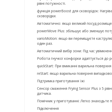
рівні потужності.
функція powerBoost для сковорідок: Нагрів
сковорідки.
Автоматично: якщо великий посуд розміщен
powerMove Plus: збільшує або зменшує пот
varioMotion: якщо ви переміщуєте каструлю 
один раз.
Автоматичний вибір зони: Під час увімкнен
Робота гнучкої конфорки адаптується до ро
quickStart: При вмиканні варильна поверхн
reStart: якщо варильна поверхня випадково
Підтримка приготування їжі
Сенсор смаження Frying Sensor Plus з 5 р
датчика.
Помічник у приготуванні: Легко знаходьте
Підключення