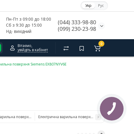
Укр
Рус
Пн-Пт з 09:00 до 18:00
(044) 333-98-80
Сб з 9:30 до 15:00
(099) 230-23-98
Нд- 
вихідний
0
Вітаємо,
увійдіть в кабінет
рильна поверхня Siemens EX807NYV6E
варильна поверхня Siemens EX807LX57E
Електрична варильна поверхня Siemens EH611BE15E