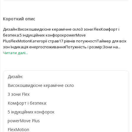
Короткий опис
Дизайн:Високошвидкісне керамічне скло3 зони FlexКомфорт і
безпека:5 індукційних конфорокpowerMove
PlusFlexMotionКатегорії страв17 рівнів потужностіТаймер для всіх
зон Індикація енергоспоживанняПотужність і розмір:Зони на...
Читати далі...
Дизайн:
Високошвидкісне керамічне скло
3 зони Flex
Комфорт і безпека:
5 індукційних конфорок
powerMove Plus
FlexMotion