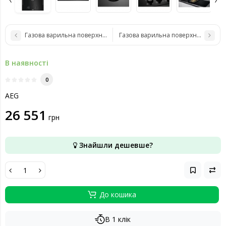
Газова варильна поверхня AEG HKB64453NB
Газова варильна поверхня AEG HK
В наявності
0
AEG
26 551
грн
Знайшли дешевше?
До кошика
В 1 клік