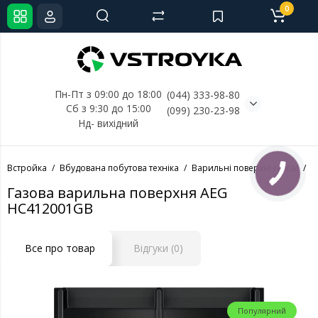
0
Пн-Пт з 09:00 до 18:00
(044) 333-98-80
Сб з 9:30 до 15:00
(099) 230-23-98
Нд- 
вихідний
Встройка
Вбудована побутова техніка
Варильні поверхні газові
В
Газова варильна поверхня AEG
HС412001GB
Все про товар
Відгуки (0)
Популярний