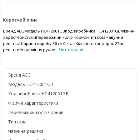
Короткий опис
Бренд AEGМодель HC412001GBКод виробника HC412001GBФізичні
характеристикиПереважний колір чорнийТип склаЧавунна
решіткаШирина виробу 36 смДеталіКількість конфорок 2Тип
решіткиУправління ручне...
Читати далі...
Бренд AEG
Модель HC412001GB
Код виробника HC412001GB
Фізичні характеристики
Переважний колір чорний
Тип скла
Чавунна решітка