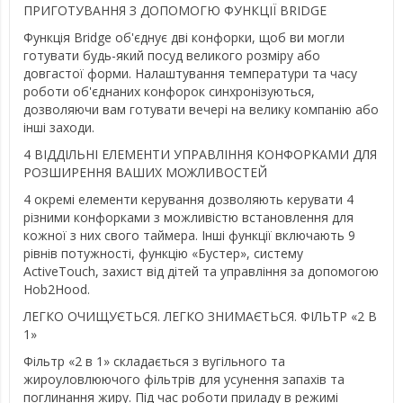
ПРИГОТУВАННЯ З ДОПОМОГЮ ФУНКЦІЇ BRIDGE
Функція Bridge об'єднує дві конфорки, щоб ви могли
готувати будь-який посуд великого розміру або
довгастої форми. Налаштування температури та часу
роботи об'єднаних конфорок синхронізуються,
дозволяючи вам готувати вечері на велику компанію або
інші заходи.
4 ВІДДІЛЬНІ ЕЛЕМЕНТИ УПРАВЛІННЯ КОНФОРКАМИ ДЛЯ
РОЗШИРЕННЯ ВАШИХ МОЖЛИВОСТЕЙ
4 окремі елементи керування дозволяють керувати 4
різними конфорками з можливістю встановлення для
кожної з них свого таймера. Інші функції включають 9
рівнів потужності, функцію «Бустер», систему
ActiveTouch, захист від дітей та управління за допомогою
Hob2Hood.
ЛЕГКО ОЧИЩУЄТЬСЯ. ЛЕГКО ЗНИМАЄТЬСЯ. ФІЛЬТР «2 В
1»
Фільтр «2 в 1» складається з вугільного та
жироуловлюючого фільтрів для усунення запахів та
поглинання жиру. Під час роботи приладу в режимі