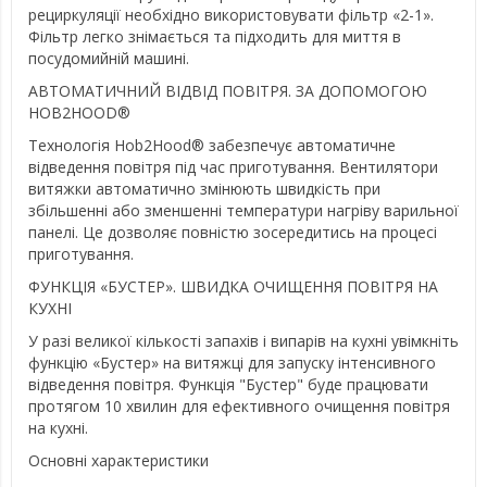
рециркуляції необхідно використовувати фільтр «2-1».
Фільтр легко знімається та підходить для миття в
посудомийній машині.
АВТОМАТИЧНИЙ ВІДВІД ПОВІТРЯ. ЗА ДОПОМОГОЮ
HOB2HOOD®
Технологія Hob2Hood® забезпечує автоматичне
відведення повітря під час приготування. Вентилятори
витяжки автоматично змінюють швидкість при
збільшенні або зменшенні температури нагріву варильної
панелі. Це дозволяє повністю зосередитись на процесі
приготування.
ФУНКЦІЯ «БУСТЕР». ШВИДКА ОЧИЩЕННЯ ПОВІТРЯ НА
КУХНІ
У разі великої кількості запахів і випарів на кухні увімкніть
функцію «Бустер» на витяжці для запуску інтенсивного
відведення повітря. Функція "Бустер" буде працювати
протягом 10 хвилин для ефективного очищення повітря
на кухні.
Основні характеристики