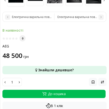
Електрична варильна поверхня AEG IPE74541FB
Електрична варильна поверхня AE
В наявності
0
AEG
48 500
грн
Знайшли дешевше?
До кошика
В 1 клік