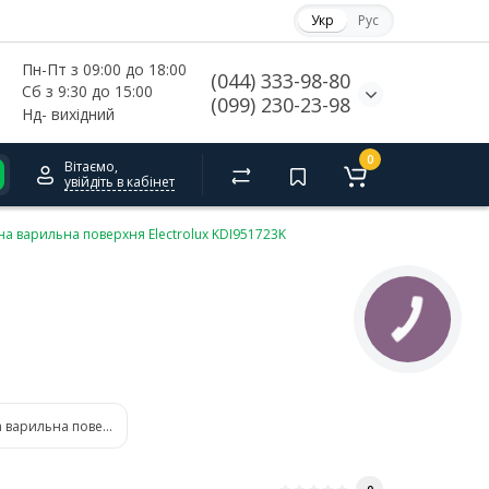
Укр
Рус
Пн-Пт з 09:00 до 18:00
(044) 333-98-80
Сб з 9:30 до 15:00
(099) 230-23-98
Нд- 
вихідний
0
Вітаємо,
увійдіть в кабінет
а варильна поверхня Electrolux KDI951723K
 варильна поверхня Electrolux KDI641723K