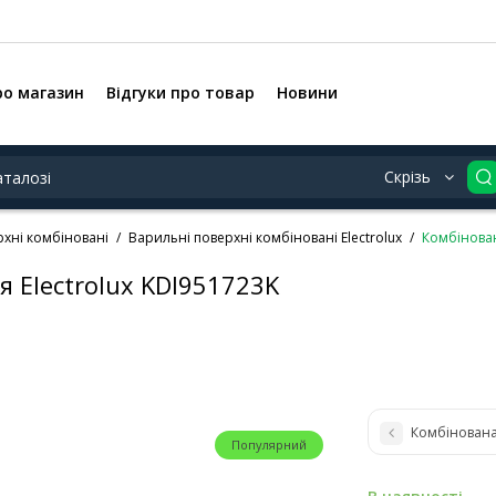
ро магазин
Відгуки про товар
Новини
Скрізь
рхні комбіновані
Варильні поверхні комбіновані Electrolux
Комбінован
 Electrolux KDI951723K
Комбінована
Популярний