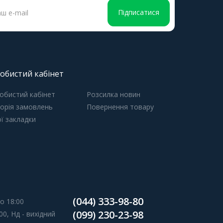
Підписатися
обистий кабінет
обистий кабінет
Розсилка новин
торія замовлень
Повернення товару
ї закладки
(044) 333-98-80
о 18:00
(099) 230-23-98
00, Нд - вихідний