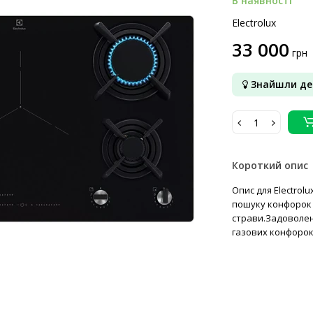
В наявності
Electrolux
33 000
грн
Знайшли д
Короткий опис
Опис для Electro
пошуку конфорок 
страви.Задоволен
газових конфорок