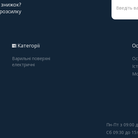
і знижок?
 розсилку
Категорії
Ос
Варильні поверхні
Ос
електричні
Іс
Мо
Пн-Пт з 09:00 д
Сб 09:30 до 15: