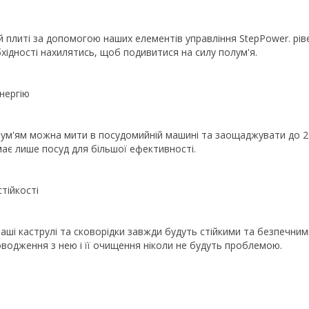
й плиті за допомогою наших елементів управління StepPower. ріве
ідності нахилятись, щоб подивитися на силу полум'я.
нергію
ум'ям можна мити в посудомийній машині та заощаджувати до 20 
ає лише посуд для більшої ефективності.
тійкості
аші каструлі та сковорідки завжди будуть стійкими та безпечними
водження з нею і її очищення ніколи не будуть проблемою.