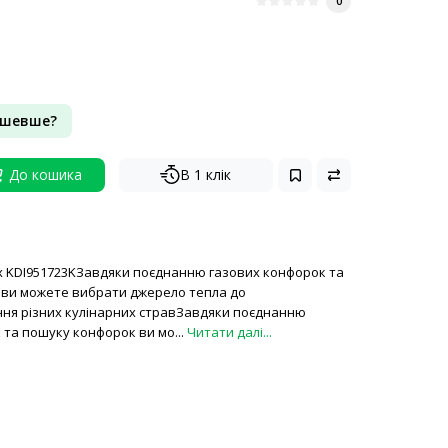
0
ешевше?
До кошика
В 1 клік
lux KDI951723KЗавдяки поєднанню газових конфорок та
ви можете вибрати джерело тепла до
ня різних кулінарних стравЗавдяки поєднанню
 та пошуку конфорок ви мо...
Читати далі...