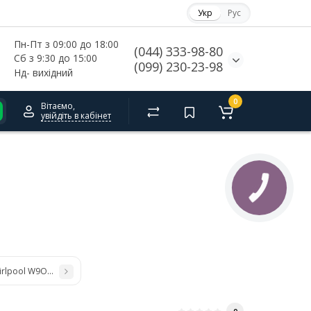
Укр
Рус
Пн-Пт з 09:00 до 18:00
(044) 333-98-80
Сб з 9:30 до 15:00
(099) 230-23-98
Нд- 
вихідний
0
Вітаємо,
увійдіть в кабінет
irlpool W9OM24S1PBSS