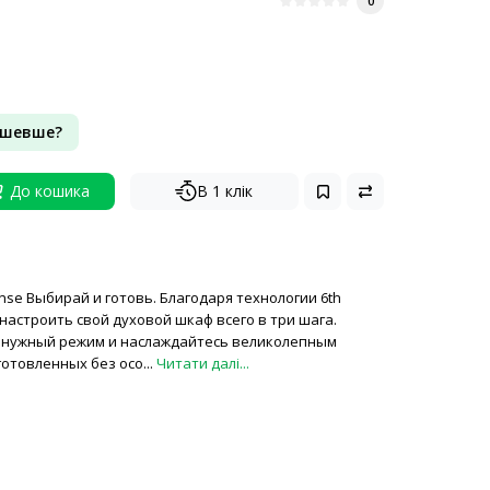
0
ешевше?
До кошика
В 1 клік
nse Выбирай и готовь. Благодаря технологии 6th
настроить свой духовой шкаф всего в три шага.
 нужный режим и наслаждайтесь великолепным
отовленных без осо...
Читати далі...