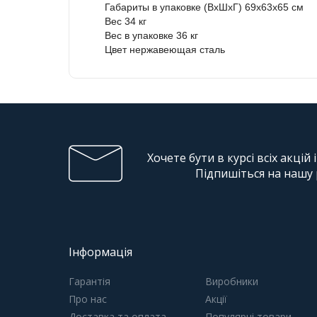
Габариты в упаковке (ВхШхГ)
69х63х65 см
Вес
34 кг
Вес в упаковке
36 кг
Цвет
нержавеющая сталь
Хочете бути в курсі всіх акцій 
Підпишіться на нашу
Інформація
Гарантія
Виробники
Про нас
Акції
Доставка та оплата
Популярні товари