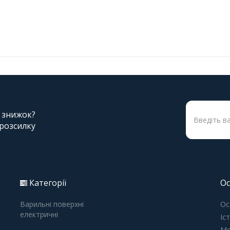
і знижок?
 розсилку
Категорії
Ос
Варильні поверхні
Ос
електричні
Іс
Мо