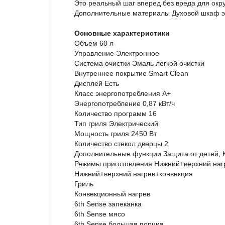
Это реальный шаг вперед без вреда для ок
Дополнительные материалы Духовой шкаф э
Основные характеристики
Объем
60 л
Управление
Электронное
Система очистки
Эмаль легкой очистки
Внутреннее покрытие
Smart Clean
Дисплей
Есть
Класс энергопотребления
А+
Энергопотребление
0,87 кВт/ч
Количество программ
16
Тип гриля
Электрический
Мощность гриля
2450 Вт
Количество стекол дверцы
2
Дополнительные функции
Защита от детей,
Режимы приготовления
Нижний+верхний наг
Нижний+верхний нагрев+конвекция
Гриль
Конвекционный нагрев
6th Sense запеканка
6th Sense мясо
6th Sense большая порция