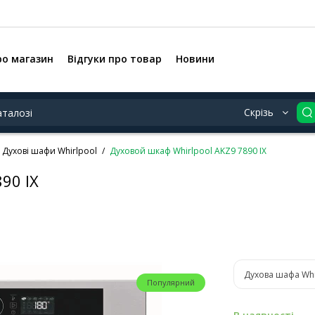
ро магазин
Відгуки про товар
Новини
Скрізь
Духові шафи Whirlpool
Духовой шкаф Whirlpool AKZ9 7890 IX
90 IX
Духова шафа Wh
Популярний