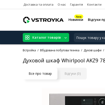
Доставка та оплата
О нас
Гарантія
Контакти
New
Новинки
Відгуки п
Каталог товарів
Встройка
Вбудована побутова техніка
Духові шафи
Духовой шкаф Whirlpool AKZ9 78
Все про товар
Відгуки (0)