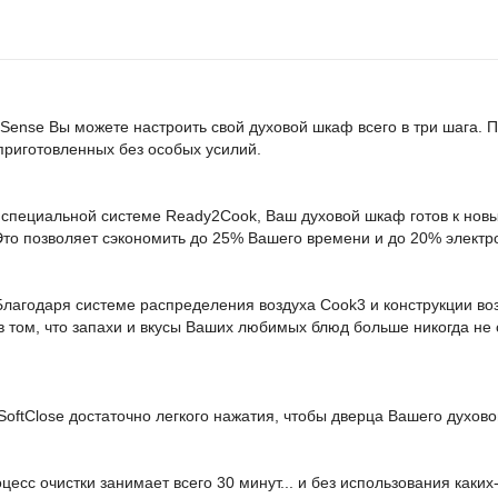
h Sense Вы можете настроить свой духовой шкаф всего в три шага.
приготовленных без особых усилий.
 специальной системе Ready2Cook, Ваш духовой шкаф готов к но
 Это позволяет сэкономить до 25% Вашего времени и до 20% электр
Благодаря системе распределения воздуха Cook3 и конструкции воз
 том, что запахи и вкусы Ваших любимых блюд больше никогда не
ftClose достаточно легкого нажатия, чтобы дверца Вашего духовог
есс очистки занимает всего 30 минут... и без использования каких