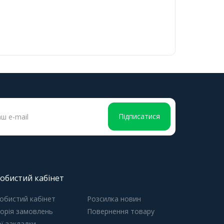
Підписатися
обистий кабінет
обистий кабінет
Розсилка новин
торія замовлень
Повернення товару
ї закладки