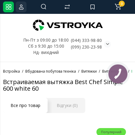
0
Пн-Пт з 09:00 до 18:00
(044) 333-98-80
Сб з 9:30 до 15:00
(099) 230-23-98
Нд- 
вихідний
Встройка
Вбудована побутова техніка
Витяжки
Витяжки Best
В
КНОПКА
СВЯЗИ
Встраиваемая вытяжка Best Chef Simple
600 white 60
Все про товар
Відгуки (0)
Популярний