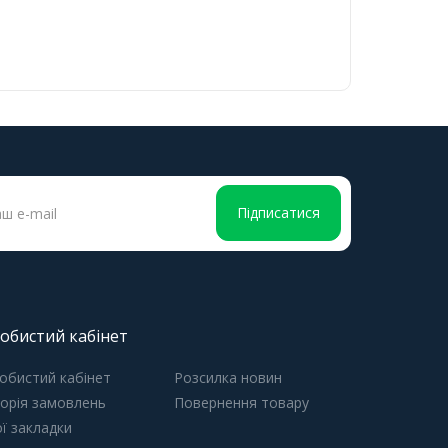
Підписатися
обистий кабінет
обистий кабінет
Розсилка новин
торія замовлень
Повернення товару
ї закладки