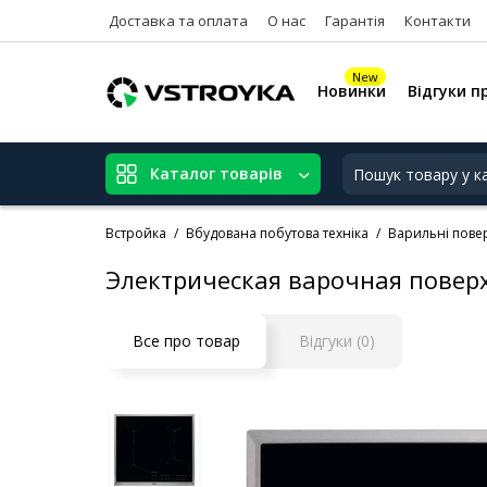
Доставка та оплата
О нас
Гарантія
Контакти
New
Новинки
Відгуки п
Каталог товарів
Встройка
Вбудована побутова техніка
Варильні повер
Электрическая варочная повер
Все про товар
Відгуки (0)