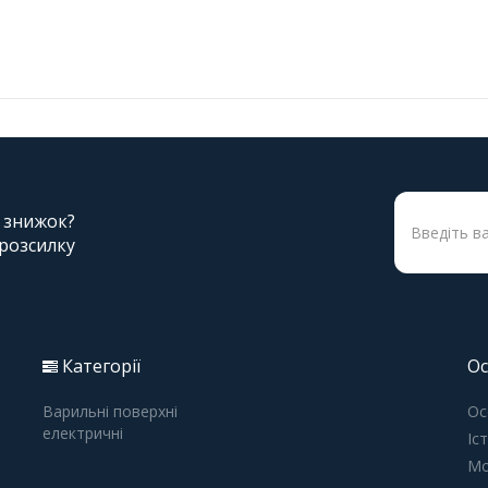
і знижок?
 розсилку
Категорії
Ос
Варильні поверхні
Ос
електричні
Іс
Мо