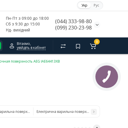
Укр
Рус
Пн-Пт з 09:00 до 18:00
(044) 333-98-80
Сб з 9:30 до 15:00
(099) 230-23-98
Нд- 
вихідний
0
Вітаємо,
увійдіть в кабінет
очная поверхность AEG IAE64413XB
варильна поверхня AEG IAE84881FB
Електрична варильна поверхня AEG IKE64441FB