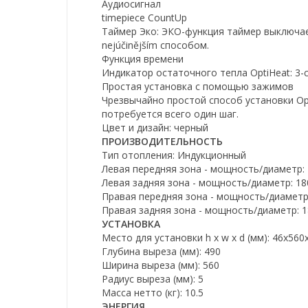
Аудиосигнал
timepiece CountUp
Таймер Эко: ЭКО-функция таймер выключае
nejúčinějším способом.
Функция времени
Индикатор остаточного тепла OptiHeat: 3
Простая установка с помощью зажимов
Чрезвычайно простой способ установки Op
потребуется всего один шаг.
Цвет и дизайн: черный
ПРОИЗВОДИТЕЛЬНОСТЬ
Тип отопления: Индукционный
Левая передняя зона - мощность/диаметр:
Левая задняя зона - мощность/диаметр: 18
Правая передняя зона - мощность/диаметр
Правая задняя зона - мощность/диаметр: 1
УСТАНОВКА
Место для установки h x w x d (мм): 46х560
Глубина выреза (мм): 490
Ширина выреза (мм): 560
Радиус выреза (мм): 5
Масса нетто (кг): 10.5
ЭНЕРГИЯ