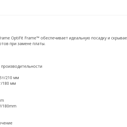
 frame OptiFit Frame™ обеспечивает идеальную посадку и скрыва
отов при замене платы.
 производительности
Вт/210 мм
т/180 мм
mm
0W/180mm
ючение