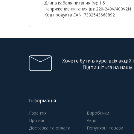
Длина кабеля питания (м): 1.5
Напряжение питания (в): 220-240V/400V2N
Код продукта EAN: 7332543668892
Хочете бути в курсі всіх акцій 
Підпишіться на нашу
Інформація
Гарантія
Виробники
Про нас
Акції
Доставка та оплата
Популярні товари