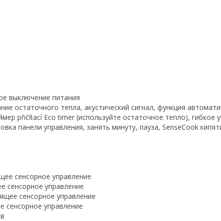
ое выключение питания
ние остаточного тепла, акустический сигнал, функция автомати
мер přičítací Eco timer (используйте остаточное тепло), гибкое
вка панели управления, занять минуту, пауза, SenseCook кипят
ящее сенсорное управление
ее сенсорное управление
зящее сенсорное управление
ее сенсорное управление
ов