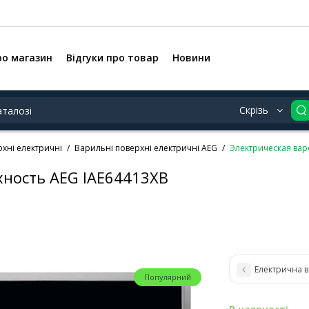
ро магазин
Відгуки про товар
Новини
Скрізь
хні електричні
Варильні поверхні електричні AEG
Электрическая вар
хность AEG IAE64413XB
Електрична 
Популярний