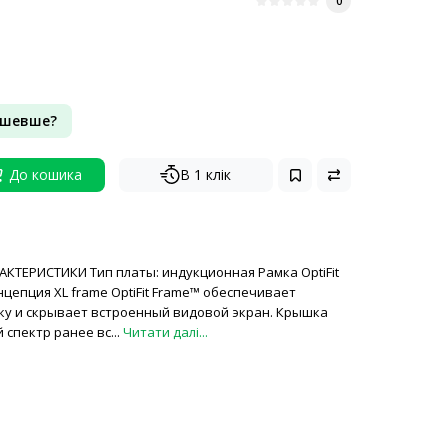
0
ешевше?
До кошика
В 1 клік
КТЕРИСТИКИ Тип платы: индукционная Рамка OptiFit
нцепция XL frame OptiFit Frame™ обеспечивает
у и скрывает встроенный видовой экран. Крышка
спектр ранее вс...
Читати далі...