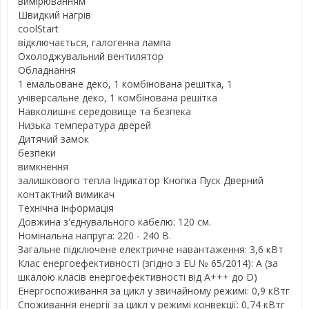
вимірюванням
Швидкий нагрів
coolStart
відключається, галогенна лампа
Охолоджувальний вентилятор
Обладнання
1 емальоване деко, 1 комбінована решітка, 1
універсальне деко, 1 комбінована решітка
Навколишнє середовище та безпека
Низька температура дверей
Дитячий замок
безпеки
вимкнення
залишкового тепла Індикатор Кнопка Пуск Дверний
контактний вимикач
Технічна інформація
Довжина з'єднувального кабелю: 120 см.
Номінальна напруга: 220 - 240 В.
Загальне підключене електричне навантаження: 3,6 кВт
Клас енергоефективності (згідно з EU № 65/2014): A (за
шкалою класів енергоефективності від A+++ до D)
Енергоспоживання за цикл у звичайному режимі: 0,9 кВтг
Споживання енергії за цикл у режимі конвекції: 0,74 кВтг