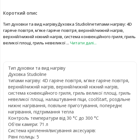
Короткий опис
Тип духовки та вид нагрівуДуховка Studiolineтипами нагріву: 4D
гаряче повітря, м'яке гаряче повітря, верхній/нижній нагрів,
верхній/нижній ніжний нагрів, система конвекційного гриля, гриль
великої площі, гриль невеликої ...
Читати далі...
Тип духовки та вид нагріву
Духовка Studioline
типами нагріву: 4D гаряче повітря, м'яке гаряче повітря,
верхній/нижній нагрів, верхній/нижній ніжний нагрів,
система конвекційного гриля, гриль великої площі, гриль
невеликої площі, налаштування піци, coolStart, роздільне
нижнє нагрівання, повільне приготування, попереднє
нагрівання, підтримання тепла
Контроль температури від 30 °C до 300 °C
Об'єм камери: 71 л
Система кріплення/висування аксесуарів:
Рівні полиць: 5