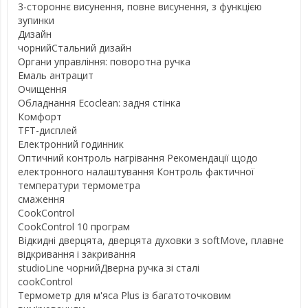
3-стороннє висунення, повне висунення, з функцією
зупинки
Дизайн
чорнийСтальний дизайн
Органи управління: поворотна ручка
Емаль антрацит
Очищення
Обладнання Ecoclean: задня стінка
Комфорт
TFT-дисплей
Електронний годинник
Оптичний контроль нагрівання Рекомендації щодо
електронного налаштування Контроль фактичної
температури термометра
смаження
CookControl
CookControl 10 програм
Відкидні дверцята, дверцята духовки з softMove, плавне
відкривання і закривання
studioLine чорнийДверна ручка зі сталі
cookControl
Термометр для м'яса Plus із багатоточковим