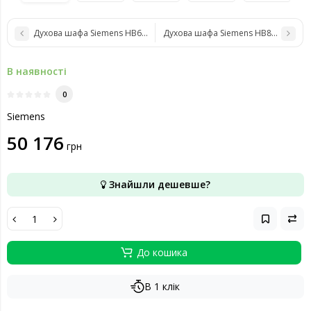
Духова шафа Siemens HB676G0S1
Духова шафа Siemens HB836GVB6
В наявності
0
Siemens
50 176
грн
Знайшли дешевше?
До кошика
В 1 клік