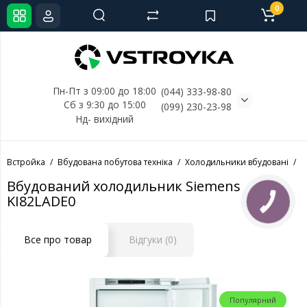
0
Пн-Пт з 09:00 до 18:00
(044) 333-98-80
Сб з 9:30 до 15:00
(099) 230-23-98
Нд- 
вихідний
Встройка
Вбудована побутова техніка
Холодильники вбудовані
Х
Вбудований холодильник Siemens
KI82LADE0
КНОПКА
СВЯЗИ
Все про товар
Відгуки (0)
Популярний