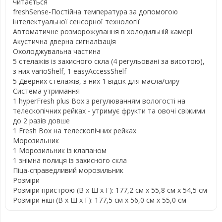
читається
freshSense-Постійна температура за допомогою
інтелектуальної сенсорної технології
Автоматичне розморожування в холодильній камері
Акустична дверна сигналізація
Охолоджувальна частина
5 стелажів із захисного скла (4 регульовані за висотою),
з них varioShelf, 1 easyAccessShelf
5 Дверних стелажів, з них 1 відсік для масла/сиру
Система утримання
1 hyperFresh plus Box з регулюванням вологості на
телескопічних рейках - утримує фрукти та овочі свіжими
до 2 разів довше
1 Fresh Box на телескопічних рейках
Морозильник
1 Морозильник із клапаном
1 знімна полиця із захисного скла
Піца-справедливий морозильник
Розміри
Розміри пристрою (В х Ш х Г): 177,2 см х 55,8 см х 54,5 см
Розміри ніші (В х Ш х Г): 177,5 см х 56,0 см х 55,0 см