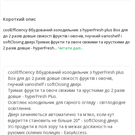
Короткий опис
coolEfficiency Вбудований холодильник з hyperFresh plus Box для
до 2 разів довше свіжості фруктів і овочів, гнучкий varioshelf і
softClosing двері.Тримає фрукти та овочі свіжими та хрусткими до
2 разів довше - hyperFresh...
Читати далі...
coolEfficiency Вбудований холодильник з hyperFresh plus
Box для до 2 разів довше свіжості фруктів і овочів,
гнучкий varioshelf і softClosing двері.
Тримає фрукти та овочі свіжими та хрусткими до 2 разів
довше - hyperFresh Plus.
Освітлює холодильник для гарного огляду - світлодіодне
освітлення.
Двері зачиняються автоматично та м'яко, коли кут
відкриття становить не більше 20° - softClosing-двері.
Усі продукти в полі зору та в межах досяжності на
рухомих скляних полицях - EasyAccess.