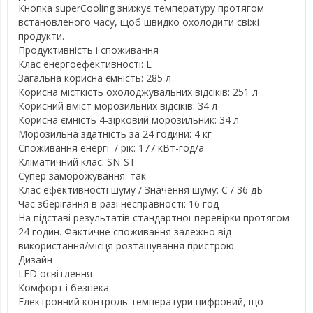
Кнопка superCooling знижує температуру протягом
встановленого часу, щоб швидко охолодити свіжі
продукти.
Продуктивність і споживання
Клас енергоефективності: E
Загальна корисна ємність: 285 л
Корисна місткість охолоджувальних відсіків: 251 л
Корисний вміст морозильних відсіків: 34 л
Корисна ємність 4-зірковий морозильник: 34 л
Морозильна здатність за 24 години: 4 кг
Споживання енергії / рік: 177 кВт-год/а
Кліматичний клас: SN-ST
Супер заморожування: так
Клас ефективності шуму / Значення шуму: C / 36 дБ
Час зберігання в разі несправності: 16 год
На підставі результатів стандартної перевірки протягом
24 годин. Фактичне споживання залежно від
використання/місця розташування пристрою.
Дизайн
LED освітлення
Комфорт і безпека
Електронний контроль температури цифровий, що