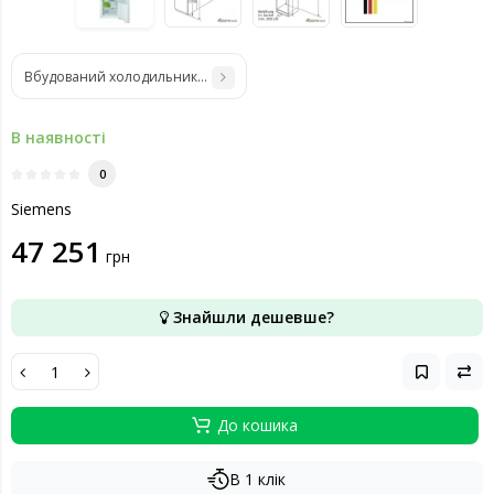
Вбудований холодильник Siemens KI86NADF0
В наявності
0
Siemens
47 251
грн
Знайшли дешевше?
До кошика
В 1 клік