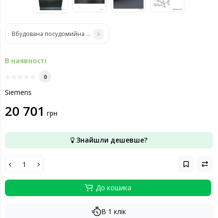
Вбудована посудомийна машина Siemens SN63HX36TE
В наявності
0
Siemens
20 701
грн
Знайшли дешевше?
До кошика
В 1 клік