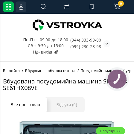
0
Пн-Пт з 09:00 до 18:00
(044) 333-98-80
Сб з 9:30 до 15:00
(099) 230-23-98
Нд- 
вихідний
Встройка
Вбудована побутова техніка
Посудомийні машини вбудов
Вбудована посудомийна машина Siemens
КНОПКА
СВЯЗИ
SE61HX08VE
Все про товар
Відгуки (0)
Популярний