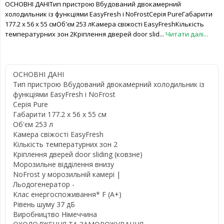
ОСНОВНІ ДАНІТип пристрою Вбудований двокамерний
холодильник із функціями EasyFresh і NoFrostСерія PureГабарити
177.2 x 56 x 55 смОб'єм 253 лКамера свіжості EasyFreshКількість
температурних зон 2Кріплення дверей door slid...
Читати далі...
ОСНОВНІ ДАНІ
Тип пристрою Вбудований двокамерний холодильник із
функціями EasyFresh і NoFrost
Серія Pure
Габарити 177.2 x 56 x 55 см
Об'єм 253 л
Камера свіжості EasyFresh
Кількість температурних зон 2
Кріплення дверей door sliding (ковзне)
Морозильне відділення внизу
NoFrost у морозильній камері |
Льодогенератор -
Клас енергоспоживання* F (A+)
Рівень шуму 37 дБ
Виробництво Німеччина