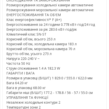
ОХОЛОДЖЕННЯ ТА ЗАМОРОЖУВАННЯ
Розморожування холодильної камери автоматичне
Розморожування морозильної камери автоматичне
ЕНЕРГОСПОЖИВАННЯ ТА ОБ'ЄМ
Клас енергоефективності* F (A+)
Енергоспоживання за 24 години 0.778 кВт-год/24 год
Енергоспоживання за рік 283.6 кВт-год/рік
Кліматичний клас SN-ST
Корисний об'єм, всього 253 л
Корисний об'єм, холодильна камера 183 л
Корисний об'єм, морозильна камера 70 л
Брутто-об'єм, усього 273 л
Напруга 220-240 V ~
Частота 50 Hz
Струм споживання 1.4 A 182.3 W
ГАБАРІТИ І ВАГА
Розміри в упаковці (В/Ш/Г) 1 829.0 / 555.0 / 622.0 мм
Вага 64.20 кг
Вага в упаковці 68.00 кг
Габарити ніші (В/Ш/Г) 177.2 - 178.8 / 56 - 57 / 55.0 см
УПРАВЛІННЯ ТА ФУНКЦІЇ
Незалежні холодильні контури 2
Температурні зони 2