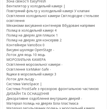
Зона свіжості EasyFresh
Вентилятор у холодильній камері |
Повітряний фільтр у холодильній камері У клапані
Освітлення холодильної камери Світлодіодне стельове
освітлення
Механізми висування контенерів Вбудовані напрямні
Полиці в холодильній камері 4
Полиці на дверях для пляшок 1
Полиці на дверях для консервів 2
Контейнери VarioBox 0
Висувні шухляди OpenStage -
Лоток для яєць 10 яєць
МОРОЗИЛЬНА КАМЕРА
Освітлення морозильної камери -
Освітлення IceMaker-Safe -
Ящики в морозильній камері 3
Лоток для льоду -
Система VarioSpace |
Система FrostSafe з прозорою фронтальною частиною
ДИЗАЙН ТА ОСНАЩЕННЯ
Декоративне оздоблення внутрішніх дверей -
Матеріал полиць на дверях Біла пластмаса
Матеріал регульованих полиць у морозильній камері