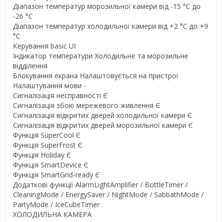
Діапазон температур морозильної камери від -15 °C до
-26 °C
Діапазон температур холодильної камери від +2 °C до +9
°C
Керування basic UI
Індикатор температури Холодильне та морозильне
відділення
Блокування екрана Налаштовується на пристрої
Налаштування мови -
Сигналізація несправності Є
Сигналізація збою мережевого живлення Є
Сигналізація відкритих дверей холодильної камери Є
Сигналізація відкритих дверей морозильної камери Є
Функція SuperCool Є
Функція SuperFrost Є
Функція Holiday Є
Функція SmartDevice Є
Функція SmartGrid-ready Є
Додаткові функції AlarmLightAmplifier / BottleTimer /
CleaningMode / EnergySaver / NightMode / SabbathMode /
PartyMode / IceCubeTimer
ХОЛОДИЛЬНА КАМЕРА