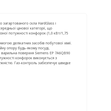
 загартованого скла HardGlass і
ередньої цінової категорії, що
ізної потужності конфорок (1,0 кВт/1,75
могою делікатних засобів побутової хімії.
ійну опору будь-якому посуді,
ва варильна поверхня Siemens EP 7A6QB90
отужності конфорок виконується з
ужністю. Газ-контроль забезпечує швидке