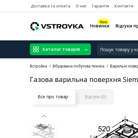
Доставка та оплата
О нас
Гарантія
Контакти
New
Новинки
Відгуки п
Каталог товарів
Встройка
Вбудована побутова техніка
Варильні повер
Газова варильна поверхня Sie
Все про товар
Відгуки (0)