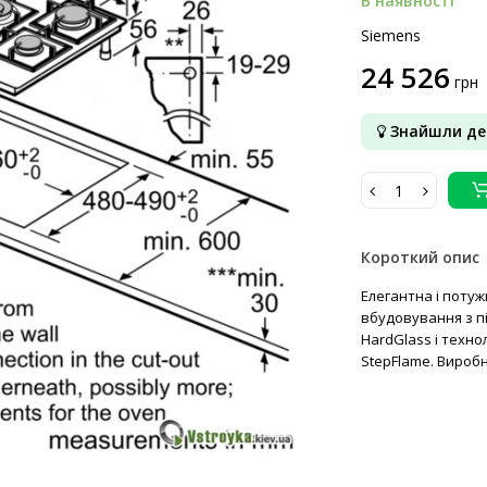
В наявності
Siemens
24 526
грн
Знайшли д
Короткий опис
Елегантна і поту
вбудовування з п
HardGlass і техно
StepFlame. Виробн