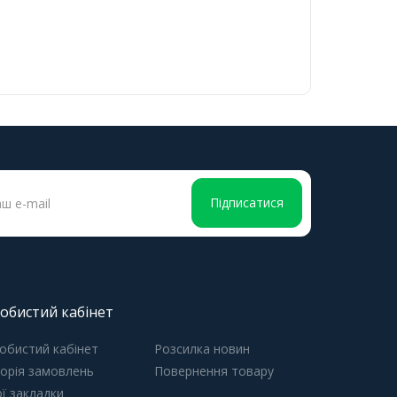
Підписатися
обистий кабінет
обистий кабінет
Розсилка новин
торія замовлень
Повернення товару
ї закладки