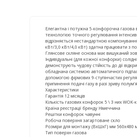
Елегантна і потужна 5-конфорочна газова 
технологією точного регулювання інтенсивн
відрізняється нестандартною компонуванням
кВт/3,0 кВт/4,0 кВт) здатна працювати з п
Глянсове скляне основа має вишуканий зовні
Індивідуальні (для кожної конфорки) солідні
демонструють чудову стійкість до дії відк
обладнана системою автоматичного підпалу
допомогою фірмових 9-ступінчастих регуля
припинення подачі газу в разі зриву полум'я
Характеристики
Гарантія 12 місяців
Кількість газових конфорок 5 \ З них WOK-
Країна реєстрації бренду Німеччина
Решітки конфорок чавунні
Робоча поверхня загартоване скло
Розміри для монтажу (ВхШхГ) мм 560x480 
Тип поверхн газова