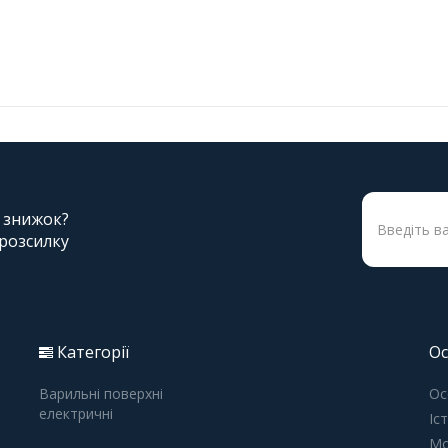
і знижок?
 розсилку
Категорії
Ос
Варильні поверхні
Ос
електричні
Іс
Мо