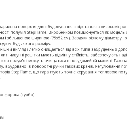
варильна поверхня для вбудовування з підставою з високоміцного
ості полум'я StepFlame. Виробником позиціонується як модель с
 і збільшеною шириною (75х52 см). Завдяки різному діаметру і р
осудом будь-якого розміру.
шній вигляд і легко очищається від всіх типів забруднень з допо
 литі чавунні решітки мають відмінну стійкість, забезпечують над
ритого полум'я і можуть очищатися в посудомийній машині. Газо
, вбудованої в поворотні ручки газових кранів. Регулювання п
торів StepFlame, що гарантують точне керування тепловою пот
.
конфорока (турбо)
мм