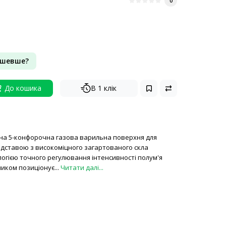
0
ешевше?
До кошика
В 1 клік
жна 5-конфорочна газова варильна поверхня для
ідставою з високоміцного загартованого скла
логією точного регулювання інтенсивності полум'я
иком позиціонує...
Читати далі...