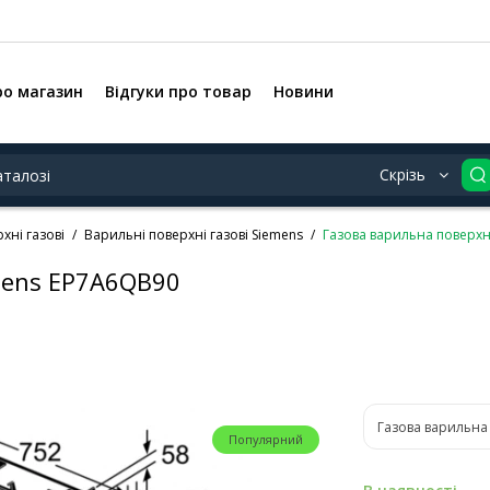
ро магазин
Відгуки про товар
Новини
Скрізь
хні газові
Варильні поверхні газові Siemens
Газова варильна поверх
mens EP7A6QB90
Газова варильна
Популярний