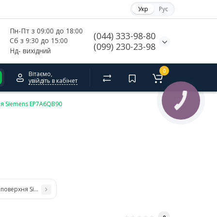
Укр
Рус
Пн-Пт з 09:00 до 18:00
(044) 333-98-80
Сб з 9:30 до 15:00
(099) 230-23-98
Нд- 
вихідний
0
Вітаємо,
увійдіть в кабінет
КНОПКА
ня Siemens EP7A6QB90
СВЯЗИ
 поверхня Siemens EP6A2PB20R