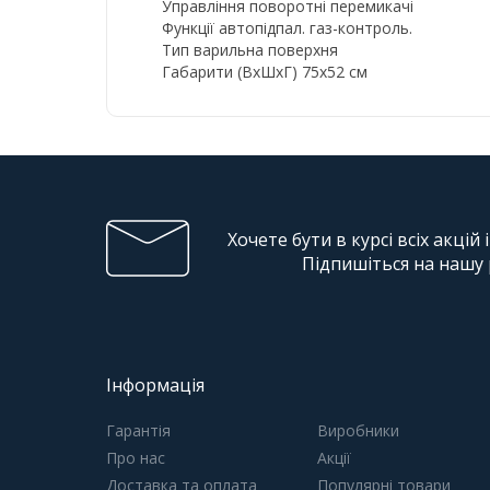
Управління поворотні перемикачі
Функції автопідпал. газ-контроль.
Тип варильна поверхня
Габарити (ВхШхГ) 75x52 см
Хочете бути в курсі всіх акцій 
Підпишіться на нашу
Інформація
Гарантія
Виробники
Про нас
Акції
Доставка та оплата
Популярні товари