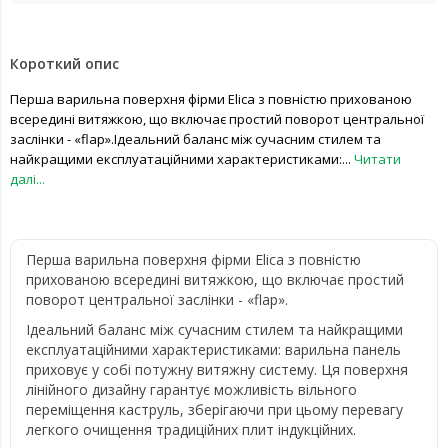
Короткий опис
Перша варильна поверхня фірми Elica з повністю прихованою
всередині витяжкою, що включає простий поворот центральної
заслінки - «flap».Ідеальний баланс між сучасним стилем та
найкращими експлуатаційними характеристиками:...
Читати
далі...
Перша варильна поверхня фірми Elica з повністю
прихованою всередині витяжкою, що включає простий
поворот центральної заслінки - «flap».
Ідеальний баланс між сучасним стилем та найкращими
експлуатаційними характеристиками: варильна панель
приховує у собі потужну витяжну систему. Ця поверхня
лінійного дизайну гарантує можливість вільного
переміщення каструль, зберігаючи при цьому перевагу
легкого очищення традиційних плит індукційних.