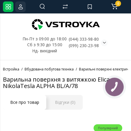
0
Пн-Пт з 09:00 до 18:00
(044) 333-98-80
Сб з 9:30 до 15:00
(099) 230-23-98
Нд- 
вихідний
Встройка
Вбудована побутова техніка
Варильні поверхні електричн
Варильна поверхня з витяжкою Elica
NikolaTesla ALPHA BL/A/78
КНОПКА
СВЯЗИ
Все про товар
Відгуки (0)
Популярний