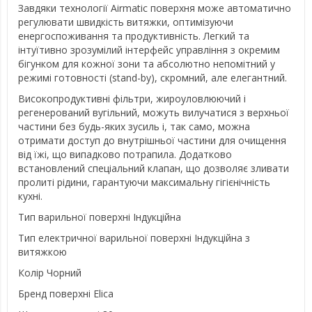
Завдяки технології Airmatic поверхня може автоматично
регулювати швидкість витяжки, оптимізуючи
енергоспоживання та продуктивність. Легкий та
інтуїтивно зрозумілий інтерфейс управління з окремим
бігунком для кожної зони та абсолютно непомітний у
режимі готовності (stand-by), скромний, але елегантний.
Високопродуктивні фільтри, жироуловлюючий і
регенерований вугільний, можуть вилучатися з верхньої
частини без будь-яких зусиль і, так само, можна
отримати доступ до внутрішньої частини для очищення
від їжі, що випадково потрапила. Додатково
встановлений спеціальний клапан, що дозволяє зливати
пролиті рідини, гарантуючи максимальну гігієнічність
кухні.
Тип варильної поверхні
Індукційна
Тип електричної варильної поверхні
Індукційна з
витяжкою
Колір
Чорний
Бренд поверхні
Elica