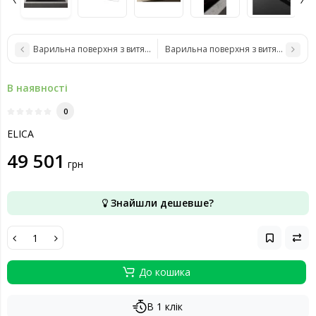
Варильна поверхня з витяжкою Elica NikolaTesla UNPLUGGED BLIX/F
Варильна поверхня з витяжкою Elica
В наявності
0
ELICA
49 501
грн
Знайшли дешевше?
До кошика
В 1 клік