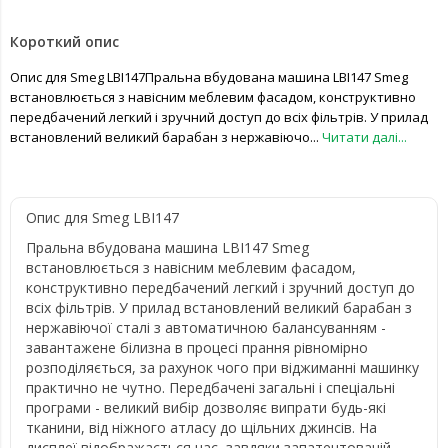
Короткий опис
Опис для Smeg LBI147Пральна вбудована машина LBI147 Smeg
встановлюється з навісним меблевим фасадом, конструктивно
передбачений легкий і зручний доступ до всіх фільтрів. У прилад
встановлений великий барабан з нержавіючо...
Читати далі...
Опис для Smeg LBI147
Пральна вбудована машина LBI147 Smeg
встановлюється з навісним меблевим фасадом,
конструктивно передбачений легкий і зручний доступ до
всіх фільтрів. У прилад встановлений великий барабан з
нержавіючої сталі з автоматичною балансуванням -
завантажене білизна в процесі прання рівномірно
розподіляється, за рахунок чого при віджиманні машинку
практично не чутно. Передбачені загальні і спеціальні
програми - великий вибір дозволяє випрати будь-які
тканини, від ніжного атласу до щільних джинсів. На
дисплеї відображається час, завдяки запатентованій