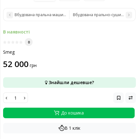
Вбудована пральна машина SMEG LSIA147S
Вбудована пральнo-сушильна маш
В наявності
0
Smeg
52 000
грн
Знайшли дешевше?
До кошика
В 1 клік