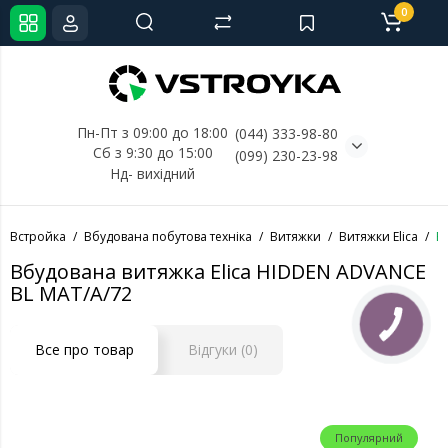
0
Пн-Пт з 09:00 до 18:00
(044) 333-98-80
Сб з 9:30 до 15:00
(099) 230-23-98
Нд- 
вихідний
Встройка
Вбудована побутова техніка
Витяжки
Витяжки Elica
В
Вбудована витяжка Elica HIDDEN ADVANCE
BL MAT/A/72
КНОПКА
СВЯЗИ
Все про товар
Відгуки (0)
Популярний