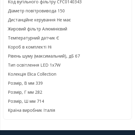
Код вугільного фільтру
CFC0140343
Діаметр повітровивода
150
Дистанційне керування
Не має
Жировий фільтр
Алюмінієвий
Температурний датчик
Є
Короб в комплекті
Ні
Рівень шуму (максимальний), дБ
67
Тип освітлення
LED 1x7W
Колекція
Elica Collection
Розмір, В мм
339
Розмір, Г мм
282
Розмір, Ш мм
714
Країна виробник
Італія