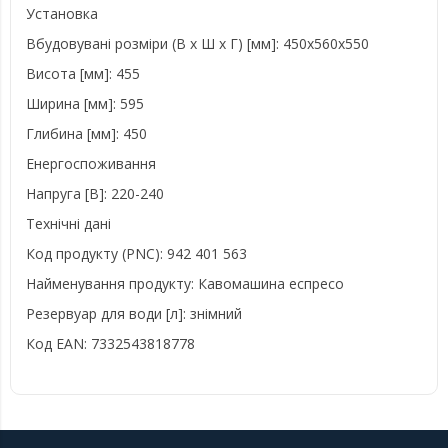
Установка
Вбудовувані розміри (В х Ш х Г) [мм]: 450x560x550
Висота [мм]: 455
Ширина [мм]: 595
Глибина [мм]: 450
Енергоспоживання
Напруга [В]: 220-240
Технічні дані
Код продукту (PNC): 942 401 563
Найменування продукту: Кавомашина еспресо
Резервуар для води [л]: знімний
Код EAN: 7332543818778