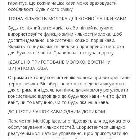
гарантує, що кожна чашка кави може враховувати
особливості будь-якого смаку.
ТОЧНА КІЛЬКІСТЬ МОЛОКА ДЛЯ КОЖНОЇ ЧАШКИ КАВИ
Будь то ніжний лате макіато або пінний капучино,
використовуйте функцію зміни кількості молока, щоб
досягти ідеальної консистенції кожної порції кави.
Вкажіть точну кількість ідеально пропареного молока
для будь-якої чашки. Правильна текстура щоразу.
ІДЕАЛЬНО ПРИГОТОВАНЕ МОЛОКО. ВОІСТИНУ
ВИНЯТКОВА КАВА
Отримайте точну консистенцію молока при використанні
термоглечика. Він зберігає молоко в ідеальних умовах
для отримання ідеальної пінки, даючи змогу регулювати
консистенцію відповідно до будь-якої кави - чи то флет
вайт, чи то капучино, чи то будь-яка інша кава.
ДО ШЕСТИ ЧАШОК КАВИ ОДНИМ ДОТИКОМ
Параметри MultiCup ідеально підходять для одночасного
обслуговування кількох гостей. Скористайтеся швидко
реагуючим коліщатком управління, щоб приготувати до