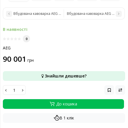
Вбудована кавоварка AEG KKK994500M
Вбудована кавоварка AEG KKK9945
В наявності
0
AEG
90 001
грн
Знайшли дешевше?
До кошика
В 1 клік