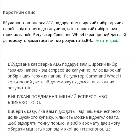
Короткий опис
Вбудована кавоварка AEG подарує вам широкий вибір гарячих
напоїв - від еспресо до капучино, плюс широкий вибір інших
гарячих напоїв. Регулятор Command Wheel і кольоровий дисплей
допоможуть домогтися точних результатів.ВИ...
Читати далі...
Вбудована кавоварка AEG подарує вам широкий вибір
гарячих напоїв - від еспресо до капучино, плюс широкий
вибір інших гарячих напоїв. Регулятор Command Wheel і
кольоровий дисплей допоможуть домогтися точних
результатів.
ВИШУКАНІ ПОЄДНАННЯ. МІЦНИЙ ЕСПРЕСО. АБО
БЛИЗЬКО ТОГО.
Виберіть каву, яка вам підходить - від чашечки еспресо
до вишуканого купажу. Кількість можна відрегулювати,
щоб відміряти точну порцію, а вибір аромату дає змогу
обирати міцність кави від м'якої до інтенсивної. Це