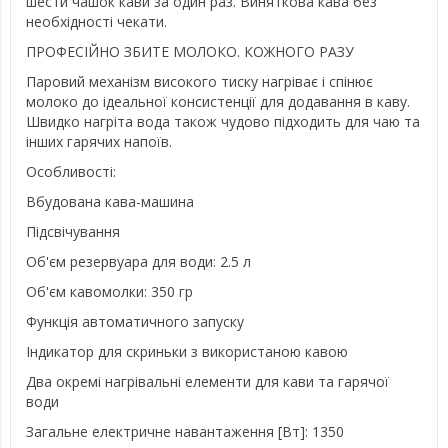
шести чашок кави за один раз. Виняткова кава без
необхідності чекати.
ПРОФЕСІЙНО ЗБИТЕ МОЛОКО. КОЖНОГО РАЗУ
Паровий механізм високого тиску нагріває і спінює
молоко до ідеальної консистенції для додавання в каву.
Швидко нагріта вода також чудово підходить для чаю та
інших гарячих напоїв.
Особливості:
Вбудована кава-машина
Підсвічування
Об'єм резервуара для води: 2.5 л
Об'єм кавомолки: 350 гр
Функція автоматичного запуску
Індикатор для скриньки з використаною кавою
Два окремі нагрівальні елементи для кави та гарячої
води
Загальне електричне навантаження [Вт]: 1350