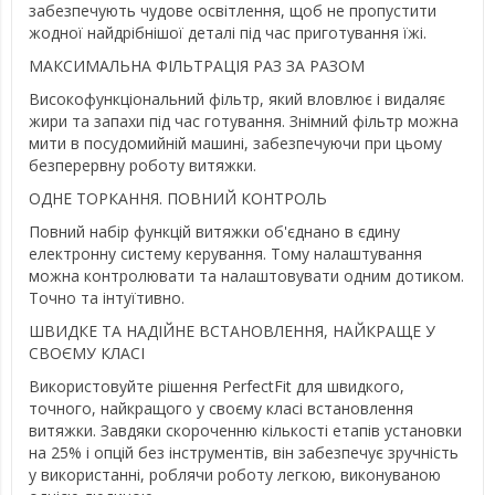
забезпечують чудове освітлення, щоб не пропустити
жодної найдрібнішої деталі під час приготування їжі.
МАКСИМАЛЬНА ФІЛЬТРАЦІЯ РАЗ ЗА РАЗОМ
Високофункціональний фільтр, який вловлює і видаляє
жири та запахи під час готування. Знімний фільтр можна
мити в посудомийній машині, забезпечуючи при цьому
безперервну роботу витяжки.
ОДНЕ ТОРКАННЯ. ПОВНИЙ КОНТРОЛЬ
Повний набір функцій витяжки об'єднано в єдину
електронну систему керування. Тому налаштування
можна контролювати та налаштовувати одним дотиком.
Точно та інтуїтивно.
ШВИДКЕ ТА НАДІЙНЕ ВСТАНОВЛЕННЯ, НАЙКРАЩЕ У
СВОЄМУ КЛАСІ
Використовуйте рішення PerfectFit для швидкого,
точного, найкращого у своєму класі встановлення
витяжки. Завдяки скороченню кількості етапів установки
на 25% і опцій без інструментів, він забезпечує зручність
у використанні, роблячи роботу легкою, виконуваною