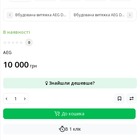
Вбудована витяжка AEG DPB3622S
Вбудована витяжка AEG DVK6981HR
В наявності
0
AEG
10 000
грн
Знайшли дешевше?
До кошика
В 1 клік