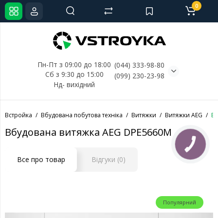
0
Пн-Пт з 09:00 до 18:00
(044) 333-98-80
Сб з 9:30 до 15:00
(099) 230-23-98
Нд- 
вихідний
Встройка
Вбудована побутова техніка
Витяжки
Витяжки AEG
Вб
Вбудована витяжка AEG DPE5660M
КНОПКА
СВЯЗИ
Все про товар
Відгуки (0)
Популярний