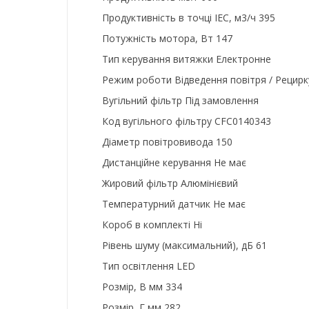
Продуктивність в точці IEC, м3/ч
395
Потужність мотора, Вт
147
Тип керування витяжки
Електронне
Режим роботи
Відведення повітря / Рецирк
Вугільний фільтр
Під замовлення
Код вугільного фільтру
CFC0140343
Діаметр повітровивода
150
Дистанційне керування
Не має
Жировий фільтр
Алюмінієвий
Температурний датчик
Не має
Короб в комплекті
Ні
Рівень шуму (максимальний), дБ
61
Тип освітлення
LED
Розмір, В мм
334
Розмір, Г мм
282