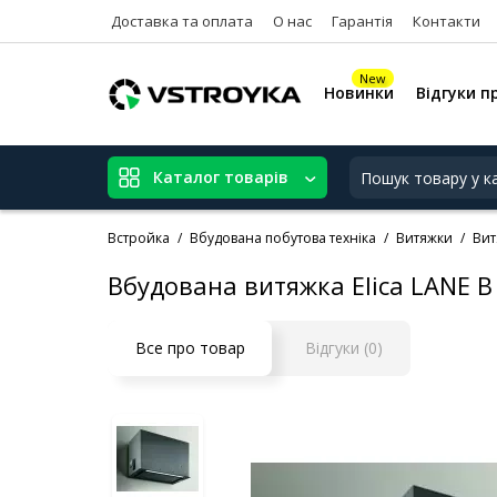
Доставка та оплата
О нас
Гарантія
Контакти
New
Новинки
Відгуки п
Каталог товарів
Встройка
Вбудована побутова техніка
Витяжки
Вит
Вбудована витяжка Elica LANE B
Все про товар
Відгуки (0)