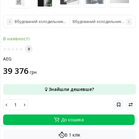
Вбудований холодильник AEG SKE818E9ZC
Вбудований холодильник AEG NSC
В наявності
0
AEG
39 376
грн
Знайшли дешевше?
До кошика
В 1 клік