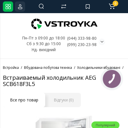
0
Пн-Пт з 09:00 до 18:00
(044) 333-98-80
Сб з 9:30 до 15:00
(099) 230-23-98
Нд- 
вихідний
Встройка
Вбудована побутова техніка
Холодильники вбудовані
Х
Встраиваемый холодильник AEG
КНОПКА
СВЯЗИ
SCB618F3L5
Все про товар
Відгуки (0)
Популярний