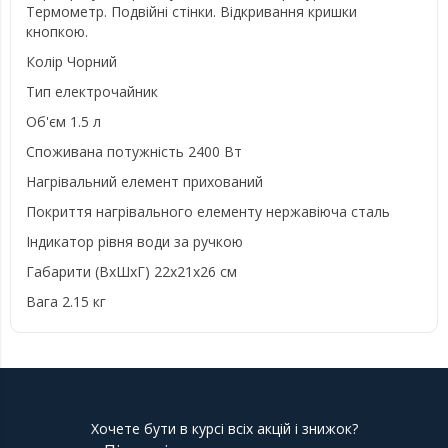
Термометр. Подвійні стінки. Відкривання кришки
кнопкою.
Колір Чорний
Тип електрочайник
Об'єм 1.5 л
Споживана потужність 2400 Вт
Нагрівальний елемент прихований
Покриття нагрівального елементу нержавіюча сталь
Індикатор рівня води за ручкою
Габарити (ВхШхГ) 22x21x26 см
Вага 2.15 кг
Хочете бути в курсі всіх акцій і знижок?