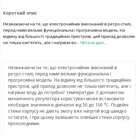
Короткий опис
Незважаючи на те, що електрочайник виконаний в ретро-стилі,
перед нами вельми функціональна і прогресивна модель. На
відміну від більшості традиційних пристроїв, цей прилад дозволяє
не тільки кип'ятить, але і нагріває во...
Читати далі...
Незважаючи на те, що електрочайник виконаний в
ретро-стилі, перед нами вельми функціональна і
прогресивна модель. На відміну від більшості традиційних
пристроїв, цей прилад дозволяє не тільки кип'ятить, але і
нагріває воду до потрібної температури. З допомогою
механічного регулятора користувач може встановити
необхідне значення в діапазоні від 50 до 100 °C. Подвійні
стінки корпусу не дають змогу вже нагрітій воді швидко
остигати, і при цьому залишають зовнішні стінки корпусу
прохолодними.