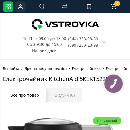
0
Пн-Пт з 09:00 до 18:00
(044) 333-98-80
Сб з 9:30 до 15:00
(099) 230-23-98
Нд- 
вихідний
Встройка
Дрібна побутова техніка
Електрочайники
Електрочайни
Електрочайник KitchenAid 5KEK1522EBK
КНОПКА
СВЯЗИ
Все про товар
Відгуки (0)
Популярний