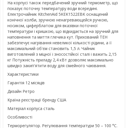
На корпусі також передбачений зручний термометр, що
показує поточну температуру води всередині.
Електрочайник KitchenAid 5KEK1522EBK оснащений
конічної колби, зручною ненагревающейся ручкою,
носиком, циферблатом для вказівки поточної
температури і кришкою, що відкидається на зручний для
наповнення та миття глечика кут. Прихований ТЕН
забезпечує нагрівання невеликої кількості рідини, а її
максимальний об'єм становить 1,5 л. Чайник
виготовлений з міцної і зносостійкої сталі і важить 2,15
кг Потужність приладу 2,4 кВт дозволяє максимально
швидко закип'ятити воду для сімейного чаювання.
Характеристики
Гарантія 12 місяців
Дизайн Ретро
Країна реєстрації бренду США
Матеріал корпуса сталь
Особливості
Терморегулятор. Регулювання температури 50 – 100 °C.