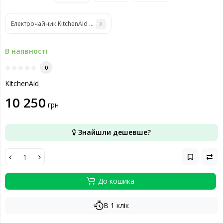
Електрочайник KitchenAid 5KEK1522ECA
В наявності
0
KitchenAid
10 250
грн
Знайшли дешевше?
До кошика
В 1 клік