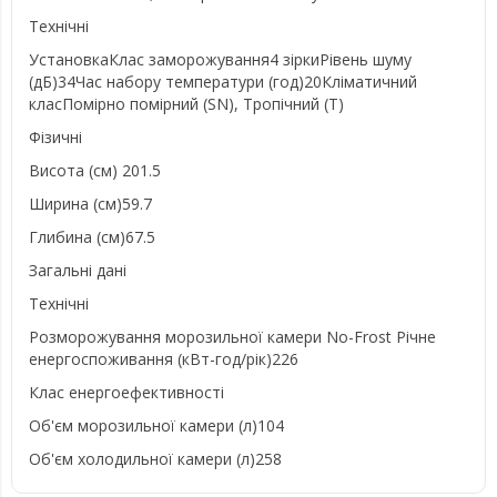
Технічні
УстановкаКлас заморожування4 зіркиРівень шуму
(дБ)34Час набору температури (год)20Кліматичний
класПомірно помірний (SN), Тропічний (T)
Фізичні
Висота (см) 201.5
Ширина (см)59.7
Глибина (см)67.5
Загальні дані
Технічні
Розморожування морозильної камери No-Frost Річне
енергоспоживання (кВт-год/рік)226
Клас енергоефективності
Об'єм морозильної камери (л)104
Об'єм холодильної камери (л)258