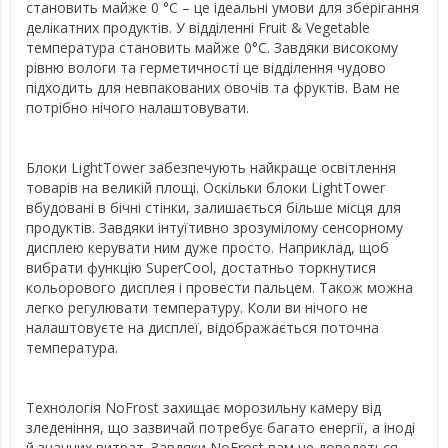
становить майже 0 °C – це ідеальні умови для зберігання
делікатних продуктів. У відділенні Fruit & Vegetable
температура становить майже 0°C. Завдяки високому
рівню вологи та герметичності це відділення чудово
підходить для невпакованих овочів та фруктів. Вам не
потрібно нічого налаштовувати.
Блоки LightTower забезпечують найкраще освітлення
товарів на великій площі. Оскільки блоки LightTower
вбудовані в бічні стінки, залишається більше місця для
продуктів. Завдяки інтуїтивно зрозумілому сенсорному
дисплею керувати ним дуже просто. Наприклад, щоб
вибрати функцію SuperCool, достатньо торкнутися
кольорового дисплея і провести пальцем. Також можна
легко регулювати температуру. Коли ви нічого не
налаштовуєте на дисплеї, відображається поточна
температура.
Технологія NoFrost захищає морозильну камеру від
зледеніння, що зазвичай потребує багато енергії, а іноді
й значних витрат. Завдяки NoFrost вам не доведеться