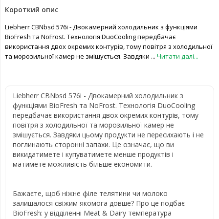
Короткий опис
Liebherr CBNbsd 576i - Двокамерний холодильник з функціями
BioFresh та NoFrost. Технологія DuoCooling передбачає
використання двох окремих контурів, тому повітря з холодильної
та морозильної камер не змішується. Завдяки ...
Читати далі...
Liebherr CBNbsd 576i - Двокамерний холодильник з
функціями BioFresh та NoFrost. Технологія DuoCooling
передбачає використання двох окремих контурів, тому
повітря з холодильної та морозильної камер не
змішується. Завдяки цьому продукти не пересихають і не
поглинають сторонні запахи. Це означає, що ви
викидатимете і купуватимете менше продуктів і
матимете можливість більше економити.
Бажаєте, щоб ніжне філе телятини чи молоко
залишалося свіжим якомога довше? Про це подбає
BioFresh: у відділенні Meat & Dairy температура