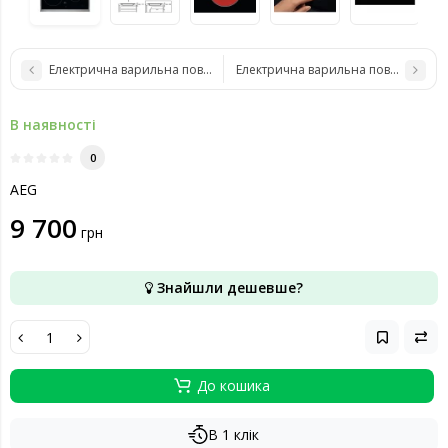
Електрична варильна поверхня AEG HK654070IB
Електрична варильна поверхня AEG
В наявності
0
AEG
9 700
грн
Знайшли дешевше?
До кошика
В 1 клік