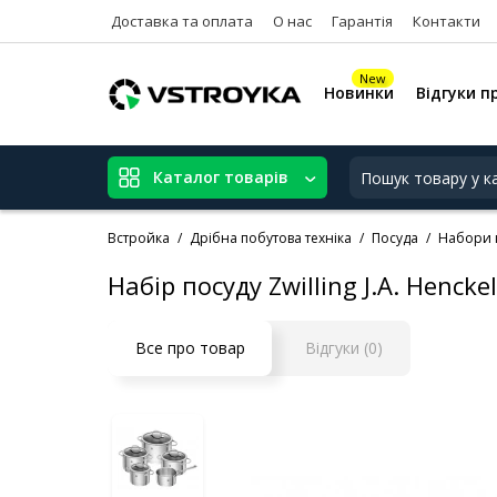
Доставка та оплата
О нас
Гарантія
Контакти
New
Новинки
Відгуки п
Каталог товарів
Встройка
Дрібна побутова техніка
Посуда
Набори к
Набір посуду Zwilling J.A. Hencke
Все про товар
Відгуки (0)