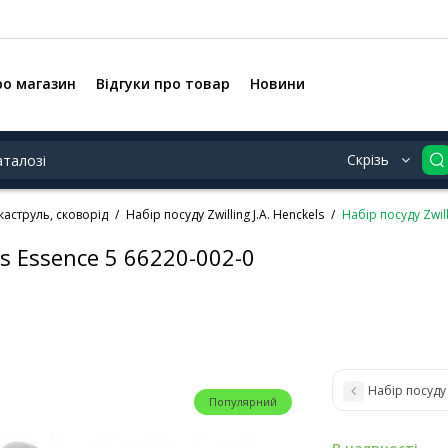
ро магазин
Відгуки про товар
Новини
Скрізь
аструль, сковорід
Набір посуду Zwilling J.A. Henckels
Набір посуду Zwill
ls Essence 5 66220-002-0
Набір посуду 
Популярний