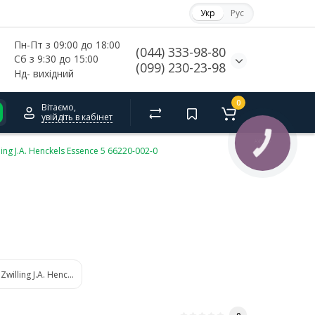
Укр
Рус
Пн-Пт з 09:00 до 18:00
(044) 333-98-80
Сб з 9:30 до 15:00
(099) 230-23-98
Нд- 
вихідний
0
Вітаємо,
увійдіть в кабінет
КНОПКА
СВЯЗИ
ing J.A. Henckels Essence 5 66220-002-0
Zwilling J.A. Henckels Pico 66660-000