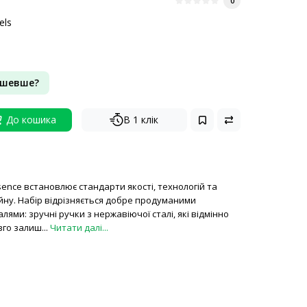
0
els
ешевше?
До кошика
В 1 клік
sence встановлює стандарти якості, технологій та
ну. Набір відрізняється добре продуманими
ями: зручні ручки з нержавіючої сталі, які відмінно
вго залиш...
Читати далі...