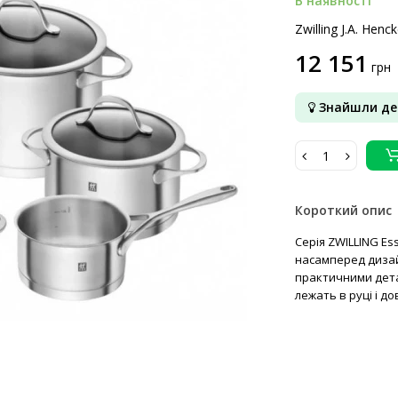
В наявності
Zwilling J.A. Henck
12 151
грн
Знайшли д
Короткий опис
Серія ZWILLING Es
насамперед дизай
практичними детал
лежать в руці і до