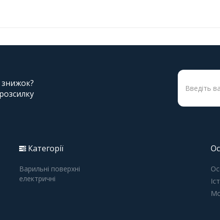
і знижок?
 розсилку
Категорії
Ос
Варильні поверхні
Ос
електричні
Іс
Мо