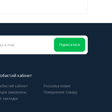
Підписатися
обистий кабінет
обистий кабінет
Розсилка новин
торія замовлень
Повернення товару
ї закладки