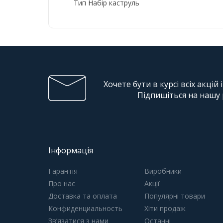
Тип Набір каструль
Хочете бути в курсі всіх акцій 
Підпишіться на нашу
Інформація
Гарантія
Виробники
Про нас
Акції
Доставка та оплата
Популярні товари
Конфиденциальность
Хіти продаж
Зв’язатися з нами
Останні