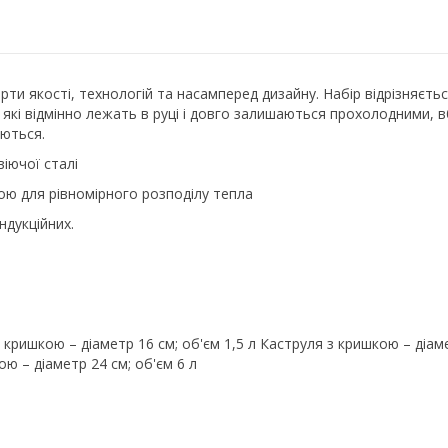
рти якості, технологій та насамперед дизайну. Набір відрізняє
і, які відмінно лежать в руці і довго залишаються прохолодними,
аються.
іючої сталі
ю для рівномірного розподілу тепла
індукційних.
 з кришкою – діаметр 16 см; об'єм 1,5 л Каструля з кришкою – діам
ою – діаметр 24 см; об'єм 6 л