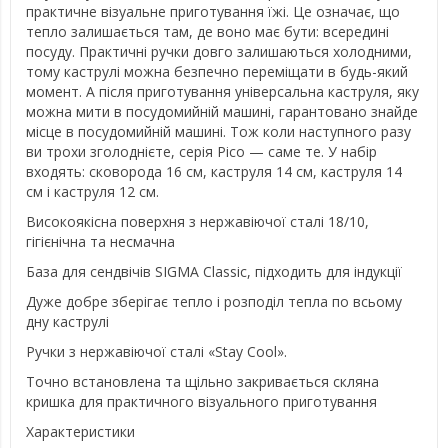
практичне візуальне приготування їжі. Це означає, що
тепло залишається там, де воно має бути: всередині
посуду. Практичні ручки довго залишаються холодними,
тому каструлі можна безпечно переміщати в будь-який
момент. А після приготування універсальна каструля, яку
можна мити в посудомийній машині, гарантовано знайде
місце в посудомийній машині. Тож коли наступного разу
ви трохи зголоднієте, серія Pico — саме те. У набір
входять: сковорода 16 см, каструля 14 см, каструля 14
см і каструля 12 см.
Високоякісна поверхня з нержавіючої сталі 18/10,
гігієнічна та несмачна
База для сендвічів SIGMA Classic, підходить для індукції
Дуже добре зберігає тепло і розподіл тепла по всьому
дну каструлі
Ручки з нержавіючої сталі «Stay Cool».
Точно встановлена та щільно закривається скляна
кришка для практичного візуального приготування
Характеристики