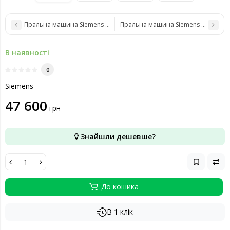
Пральна машина Siemens WM14UQ1EPL
Пральна машина Siemens WG56B2
В наявності
0
Siemens
47 600
грн
Знайшли дешевше?
До кошика
В 1 клік