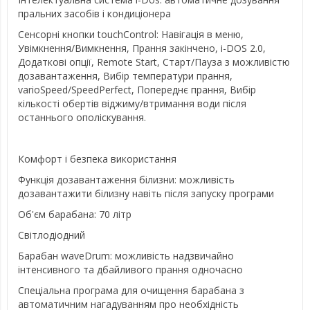
пральних засобів і кондиціонера
Сенсорні кнопки touchControl: Навігація в меню,
Увімкнення/Вимкнення, Прання закінчено, i-DOS 2.0,
Додаткові опції, Remote Start, Старт/Пауза з можливістю
дозавантаження, Вибір температури прання,
varioSpeed/SpeedPerfect, Попереднє прання, Вибір
кількості обертів віджиму/втримання води після
останнього ополіскування.
Комфорт і безпека використання
Функція дозавантаження білизни: можливість
дозавантажити білизну навіть після запуску програми
Об'єм барабана: 70 літр
Світлодіодний
Барабан waveDrum: можливість надзвичайно
інтенсивного та дбайливого прання одночасно
Спеціальна програма для очищення барабана з
автоматичним нагадуванням про необхідність