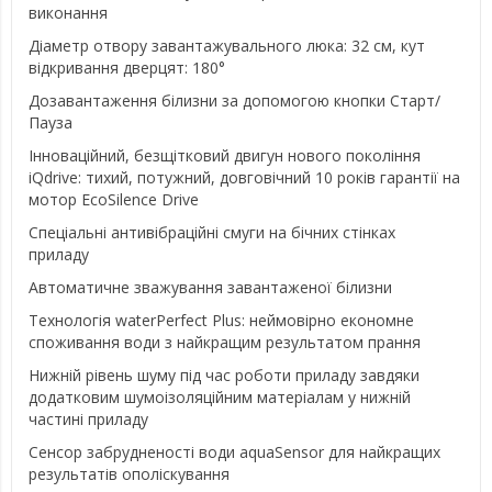
виконання
Діаметр отвору завантажувального люка: 32 см, кут
відкривання дверцят: 180°
Дозавантаження білизни за допомогою кнопки Старт/
Пауза
Інноваційний, безщітковий двигун нового покоління
iQdrive: тихий, потужний, довговічний 10 років гарантії на
мотор EcoSilence Drive
Спеціальні антивібраційні смуги на бічних стінках
приладу
Автоматичне зважування завантаженої білизни
Технологія waterPerfect Plus: неймовірно економне
споживання води з найкращим результатом прання
Нижній рівень шуму під час роботи приладу завдяки
додатковим шумоізоляційним матеріалам у нижній
частині приладу
Сенсор забрудненості води aquaSensor для найкращих
результатів ополіскування