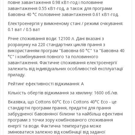
повне завантаження 0.98 кВт-год і половинне
завантаження 0.55 кВт-год, а також для програми
Бавовна 40 °C половинне завантаження 0.61 кВт-год.
Електроенергія у вимкненому стані / режимі очікування:
0.1 ват / 0.5 ват
Річне споживання води: 12100 л. Дані вказані з
розрахунку на 220 стандартних циклів прання з
використанням програм "Бавовна 60 °C" та "Бавовна 40
°C" і комбінування повного та половинного
завантаження. Фактичне споживання електроенергії
залежить від індивідуальних особливостей експлуатації
приладу.
Рейтинг ефективності віджимання: A
Кількість обертів віджимання за хвилину: 1600 об./хв.
Вказівка, що Cottons 60°C Eco і Cottons 40°C Eco - це
стандартні програми прання, придатні для прання
забрудненої бавовняної білизни та найбільш ефективні
програми з точки зору комбінованого споживання
енергії та води. Фактична температура може
змінюватися залежно від комбінації від заданої