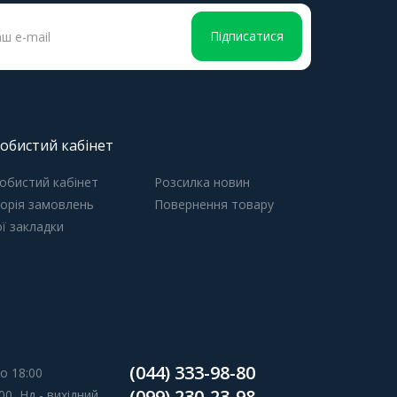
Підписатися
обистий кабінет
обистий кабінет
Розсилка новин
торія замовлень
Повернення товару
ї закладки
(044) 333-98-80
о 18:00
(099) 230-23-98
00, Нд - вихідний