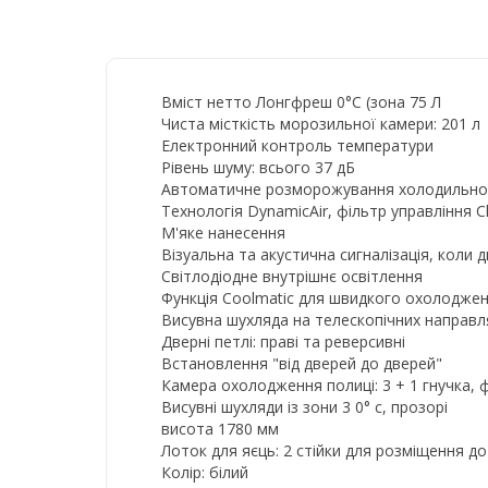
Вміст нетто Лонгфреш 0°C (зона 75 Л
Чиста місткість морозильної камери: 201 л
Електронний контроль температури
Рівень шуму: всього 37 дБ
Автоматичне розморожування холодильно
Технологія DynamicAir, фільтр управління C
М'яке нанесення
Візуальна та акустична сигналізація, коли
Світлодіодне внутрішнє освітлення
Функція Coolmatic для швидкого охолоджен
Висувна шухляда на телескопічних направ
Дверні петлі: праві та реверсивні
Встановлення "від дверей до дверей"
Камера охолодження полиці: 3 + 1 гнучка, 
Висувні шухляди із зони 3 0° c, прозорі
висота 1780 мм
Лоток для яєць: 2 стійки для розміщення до
Колір: білий