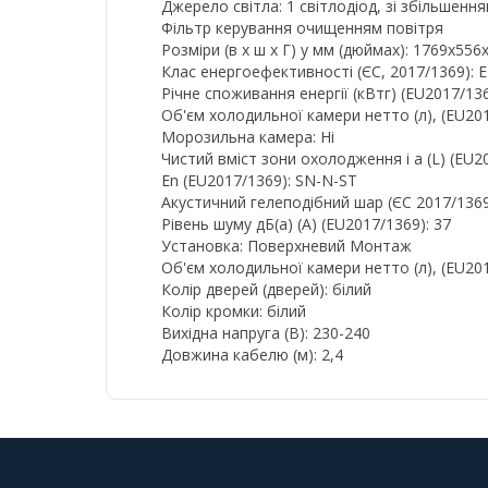
Джерело світла: 1 світлодіод, зі збільшен
Фільтр керування очищенням повітря
Розміри (в x ш x Г) у мм (дюймах): 1769x556
Клас енергоефективності (ЄС, 2017/1369): E
Річне споживання енергії (кВтг) (EU2017/136
Об'єм холодильної камери нетто (л), (EU201
Морозильна камера: Ні
Чистий вміст зони охолодження і a (L) (EU2
En (EU2017/1369): SN-N-ST
Акустичний гелеподібний шар (ЄС 2017/1369
Рівень шуму дБ(а) (А) (EU2017/1369): 37
Установка: Поверхневий Монтаж
Об'єм холодильної камери нетто (л), (EU201
Колір дверей (дверей): білий
Колір кромки: білий
Вихідна напруга (В): 230-240
Довжина кабелю (м): 2,4