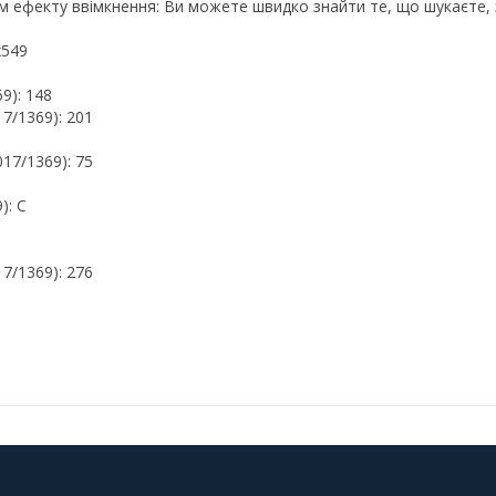
ням ефекту ввімкнення: Ви можете швидко знайти те, що шукаєте,
x549
9): 148
7/1369): 201
017/1369): 75
): C
7/1369): 276