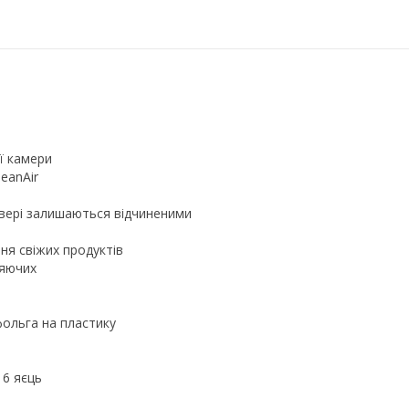
ї камери
leanAir
 двері залишаються відчиненими
ня свіжих продуктів
ляючих
фольга на пластику
 6 яєць