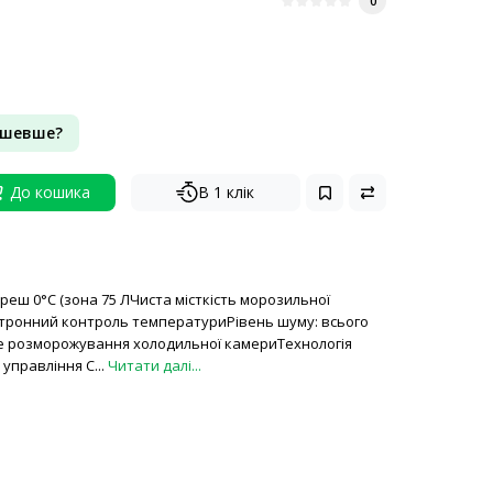
0
ешевше?
До кошика
В 1 клік
реш 0°C (зона 75 ЛЧиста місткість морозильної
ктронний контроль температуриРівень шуму: всього
 розморожування холодильної камериТехнологія
 управління C...
Читати далі...