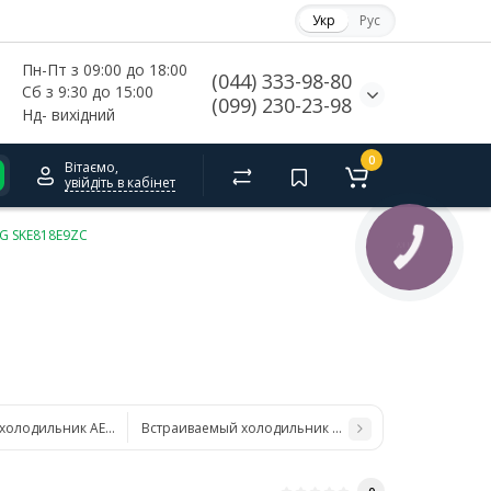
Укр
Рус
Пн-Пт з 09:00 до 18:00
(044) 333-98-80
Сб з 9:30 до 15:00
(099) 230-23-98
Нд- 
вихідний
0
Вітаємо,
увійдіть в кабінет
G SKE818E9ZC
КНОПКА
СВЯЗИ
холодильник AEG SKE818E1DC
Встраиваемый холодильник AEG SCB618F3L5