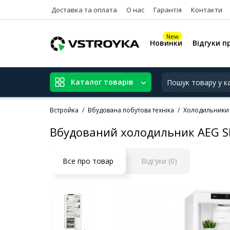
Доставка та оплата
О нас
Гарантія
Контакти
New
Новинки
Відгуки п
Каталог товарів
Встройка
Вбудована побутова техніка
Холодильники 
Вбудований холодильник AEG S
Все про товар
Відгуки (0)