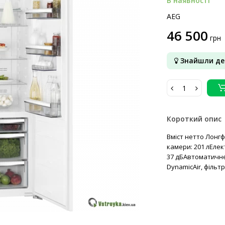
В наявності
AEG
46 500
грн
Знайшли д
Короткий опис
Вміст нетто Лонгф
камери: 201 лЕле
37 дБАвтоматичне
DynamicAir, фільтр