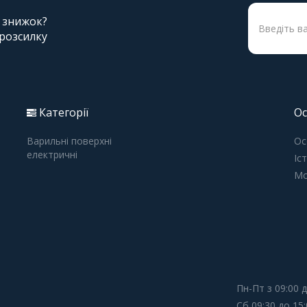
і знижок?
 розсилку
Категорії
Ос
Варильні поверхні
Ос
електричні
Іс
Мо
Пн-Пт з 09:00 д
Сб 09:30 до 15: