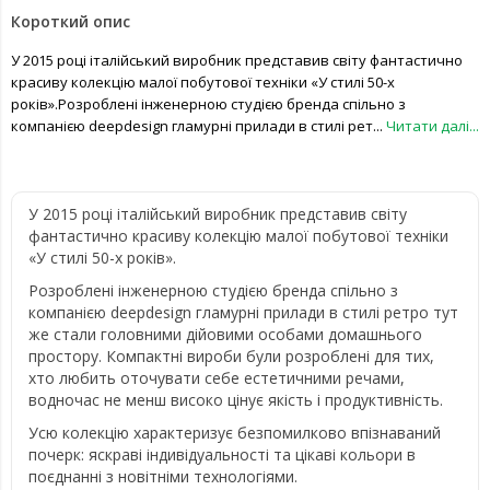
Короткий опис
У 2015 році італійський виробник представив світу фантастично
красиву колекцію малої побутової техніки «У стилі 50-х
років».Розроблені інженерною студією бренда спільно з
компанією deepdesign гламурні прилади в стилі рет...
Читати далі...
У 2015 році італійський виробник представив світу
фантастично красиву колекцію малої побутової техніки
«У стилі 50-х років».
Розроблені інженерною студією бренда спільно з
компанією deepdesign гламурні прилади в стилі ретро тут
же стали головними дійовими особами домашнього
простору. Компактні вироби були розроблені для тих,
хто любить оточувати себе естетичними речами,
водночас не менш високо цінує якість і продуктивність.
Усю колекцію характеризує безпомилково впізнаваний
почерк: яскраві індивідуальності та цікаві кольори в
поєднанні з новітніми технологіями.