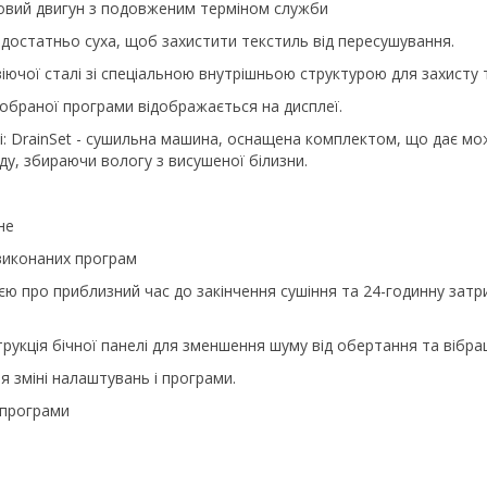
тковий двигун з подовженим терміном служби
а достатньо суха, щоб захистити текстиль від пересушування.
іючої сталі зі спеціальною внутрішньою структурою для захисту т
браної програми відображається на дисплеї.
: DrainSet - сушильна машина, оснащена комплектом, що дає мож
, збираючи вологу з висушеної білизни.
и
не
 виконаних програм
єю про приблизний час до закінчення сушіння та 24-годинну затри
трукція бічної панелі для зменшення шуму від обертання та вібрац
ня зміні налаштувань і програми.
 програми