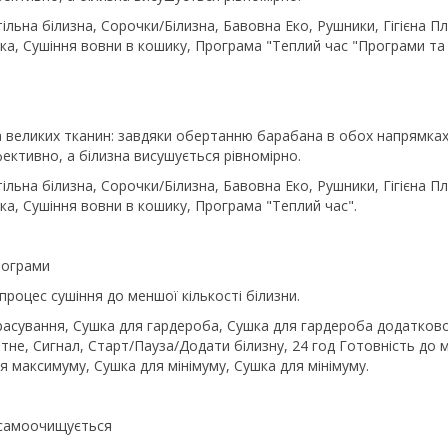
льна білизна, Сорочки/Білизна, Бавовна Еко, Рушники, Гігієна Плю
ика, Сушіння вовни в кошику, Програма "Теплий час "Програми та 
та великих тканин: завдяки обертанню барабана в обох напрямка
фективно, а білизна висушується рівномірно.
льна білизна, Сорочки/Білизна, Бавовна Еко, Рушники, Гігієна Плю
ика, Сушіння вовни в кошику, Програма "Теплий час".
рограми
роцес сушіння до меншої кількості білизни.
расування, Сушка для гардероба, Сушка для гардероба додатково
тне, Сигнал, Старт/Пауза/Додати білизну, 24 год Готовність до 
 максимуму, Сушка для мінімуму, Сушка для мінімуму.
о самоочищується