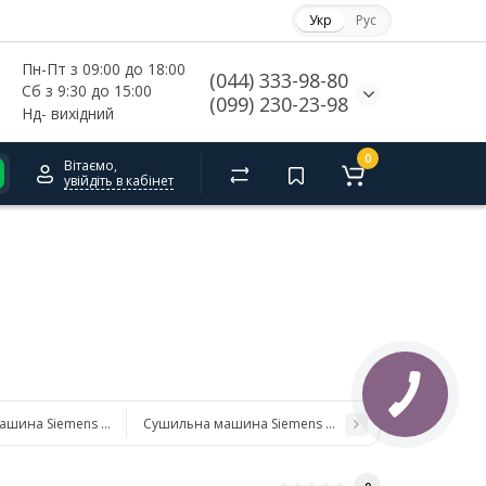
Укр
Рус
Пн-Пт з 09:00 до 18:00
(044) 333-98-80
Сб з 9:30 до 15:00
(099) 230-23-98
Нд- 
вихідний
0
Вітаємо,
увійдіть в кабінет
ашина Siemens WT47XEH0PL
Сушильна машина Siemens WQ45B290UA