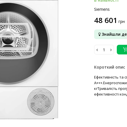
В наявності
Siemens
48 601
грн
Знайшли д
Короткий опис
Ефективність та 
A+++.Енергоспожив
кгТривалість прогр
ефективності конд