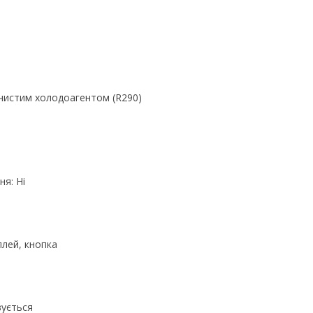
 чистим холодоагентом (R290)
я: Ні
плей, кнопка
вується