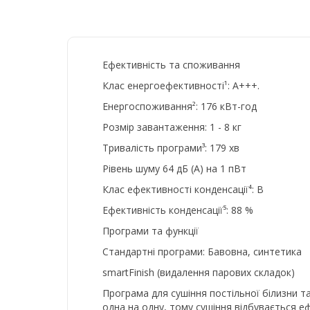
Ефективність та споживання
Клас енергоефективності¹: A+++.
Енергоспоживання²: 176 кВт-год
Розмір завантаження: 1 - 8 кг
Тривалість програми³: 179 хв
Рівень шуму 64 дБ (А) на 1 пВт
Клас ефективності конденсації⁴: B
Ефективність конденсації⁵: 88 %
Програми та функції
Стандартні програми: Бавовна, синтетика
smartFinish (видалення парових складок)
Програма для сушіння постільної білизни 
одна на одну, тому сушіння відбувається е