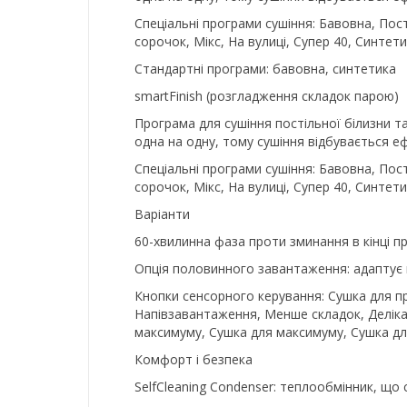
Спеціальні програми сушіння: Бавовна, Пості
сорочок, Мікс, На вулиці, Супер 40, Синтет
Стандартні програми: бавовна, синтетика
smartFinish (розгладження складок парою)
Програма для сушіння постільної білизни 
одна на одну, тому сушіння відбувається е
Спеціальні програми сушіння: Бавовна, Пості
сорочок, Мікс, На вулиці, Супер 40, Синтет
Варіанти
60-хвилинна фаза проти зминання в кінці п
Опція половинного завантаження: адаптує п
Кнопки сенсорного керування: Сушка для п
Напівзавантаження, Менше складок, Деліка
максимуму, Сушка для максимуму, Сушка для
Комфорт і безпека
SelfCleaning Condenser: теплообмінник, щ