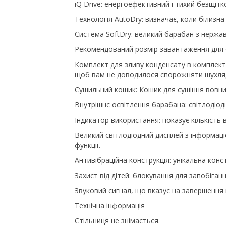
iQ Drive: енергоефективний і тихий безщі
Технологія AutoDry: визначає, коли білизн
Система SoftDry: великий барабан з нержав
Рекомендований розмір завантаження для о
Комплект для зливу конденсату в комплекті
щоб вам не доводилося спорожняти шухляду
Сушильний кошик: Кошик для сушіння вовн
Внутрішнє освітлення барабана: світлодіод
Індикатор використання: показує кількість
Великий світлодіодний дисплей з інформаці
функції.
Антивібраційна конструкція: унікальна конс
Захист від дітей: блокування для запобіган
Звуковий сигнал, що вказує на завершення
Технічна інформація
Стільниця не знімається.