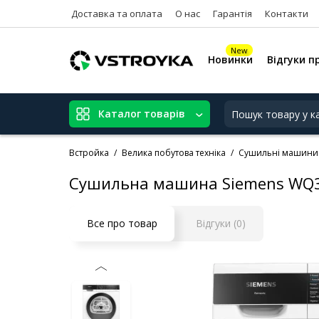
Доставка та оплата
О нас
Гарантія
Контакти
New
Новинки
Відгуки п
Каталог товарів
Встройка
Велика побутова техніка
Сушильні машини
Сушильна машина Siemens WQ
Все про товар
Відгуки (0)