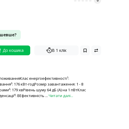
0
ешевше?
До кошика
В 1 клік
споживанняКлас енергоефективності¹:
ання²: 176 кВт-годРозмір завантаження: 1 - 8
ами³: 179 хвРівень шуму 64 дБ (А) на 1 пВтКлас
енсації⁴: BЕфективність ...
Читати далі...