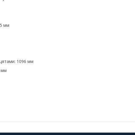
15 мм
рцятами: 1096 мм
0 мм