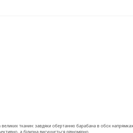
та великих тканин: завдяки обертанню барабана в обох напрямка
фективно, а білизна висушується рівномірно.