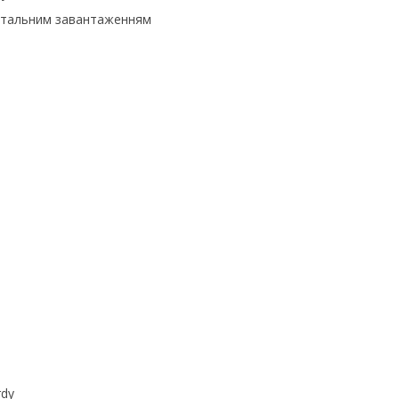
нтальним завантаженням
rdy