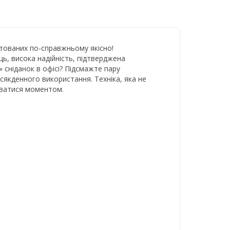
отованих по-справжньому якісно!
ь, висока надійність, підтверджена
 сніданок в офісі? Підсмажте пару
всякденного використання. Техніка, яка не
жуватися моментом.