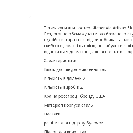
Тільки купивши тостер KitchenAid Artisan
Бездоганне обсмажування до бажаного ступе
офіційною гарантією від виробника та плюс
скибочок, змастіть олією, не забудьте філі
відноситься до елітної, але все ж таки є 
Характеристики
Відсік для шнура живлення так
Кількість відділень 2
Кількість виробів 2
Країна реєстрації бренду США
Матеріал корпуса сталь
Насадки
решітка для підігріву булочок
Піддон для крихт так