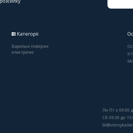
 розсилку
Категорії
Ос
Варильні поверхні
Ос
електричні
Іс
Мо
Пн-Пт з 09:00 д
Сб 09:30 до 15:
bt@vstroyka.kie