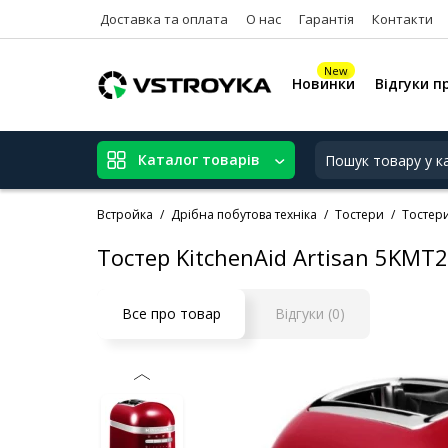
Доставка та оплата
О нас
Гарантія
Контакти
New
Новинки
Відгуки п
Каталог товарів
Встройка
Дрібна побутова техніка
Тостери
Тостери
Тостер KitchenAid Artisan 5KMT
Все про товар
Відгуки (0)