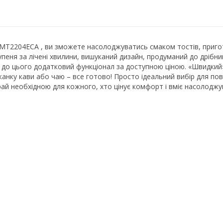
 5KMT2204ECA , ви зможете насолоджуватись смаком тостів, приг
ня за лічені хвилини, вишуканий дизайн, продуманий до дрібниц
 до цього додатковий функціонал за доступною ціною. «Швидкий»
жанку кави або чаю – все готово! Просто ідеальний вибір для по
вкрай необхідною для кожного, хто цінує комфорт і вміє насолод