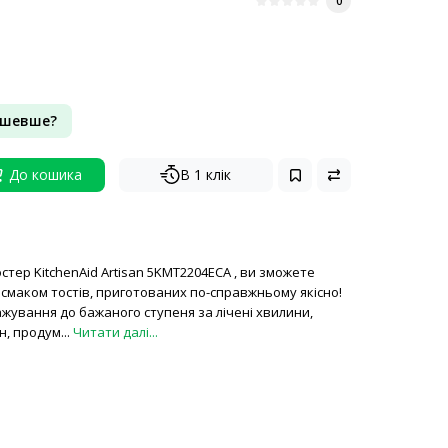
0
ешевше?
До кошика
В 1 клік
стер KitchenAid Artisan 5KMT2204ECA , ви зможете
смаком тостів, приготованих по-справжньому якісно!
жування до бажаного ступеня за лічені хвилини,
, продум...
Читати далі...