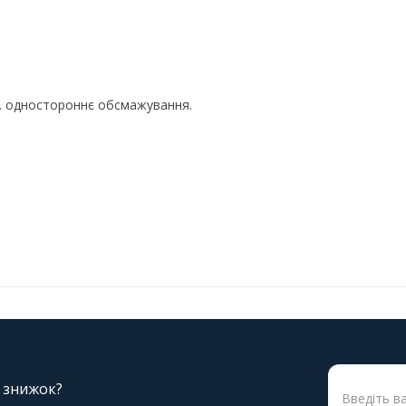
я. одностороннє обсмажування.
і знижок?