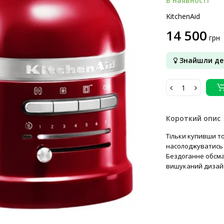
В наявності
KitchenAid
14 500
грн
Знайшли д
Короткий опис
Тільки купивши то
насолоджуватись 
Бездоганне обсма
вишуканий дизайн