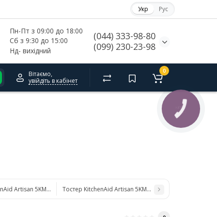
Укр
Рус
Пн-Пт з 09:00 до 18:00
(044) 333-98-80
Сб з 9:30 до 15:00
(099) 230-23-98
Нд- 
вихідний
0
Вітаємо,
увійдіть в кабінет
КНОПКА
СВЯЗИ
enAid Artisan 5KMT2204EBK
Тостер KitchenAid Artisan 5KMT2204EER