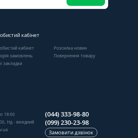
обистий кабінет
обистий кабінет
Розсилка новин
торія замовлень
Повернення товару
ї закладки
(044) 333-98-80
о 18:00
(099) 230-23-98
00, Нд - вихідний
v.ua
Замовити дзвінок