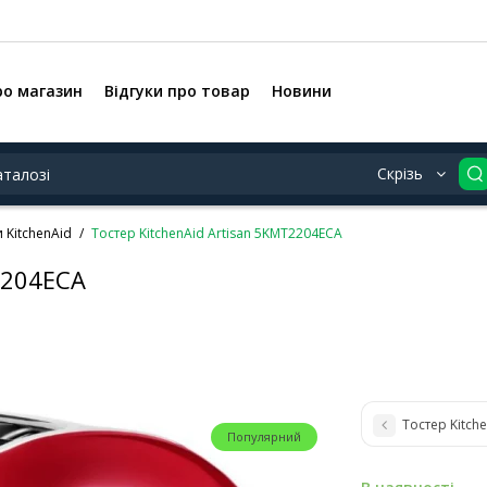
ро магазин
Відгуки про товар
Новини
Скрізь
 KitchenAid
Тостер KitchenAid Artisan 5KMT2204ECA
2204ECA
Тостер Kitch
Популярний