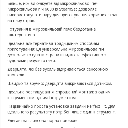
Більше, ніж ви очікуєте від мікрохвильової печі.
Мікрохвильова піч 6000 із SteamSet дозволяє
використовувати пару для приготування корисних страв
на пару страв.
Готування в мікрохвильовій печі: бездоганна
альтернатива
Ідеальна альтернатива традиційним способам
приготування: ця універсальна мікрохвильова піч
дозволяє готувати страви швидко та ефективно з
чудовими результатами.
Дверцята, які без зусиль відкриваються сенсорною
кнопкою
Швидко та зручно: дверцята відкриваються дотиком.
Ідеальне розташування: спрощений монтаж з одним
інструментом одним інструментом
Надзвичайно проста установка завдяки Perfect Fit. Для
ідеального результату потрібен лише один інструмент.
Елегантна глянсова чорна поверхня