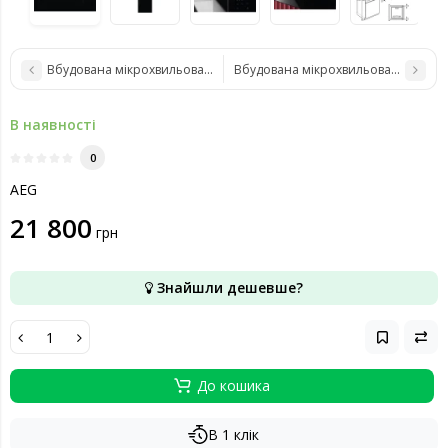
Вбудована мікрохвильова піч AEG MBB1756SEB
Вбудована мікрохвильова піч AEG
В наявності
0
AEG
21 800
грн
Знайшли дешевше?
До кошика
В 1 клік