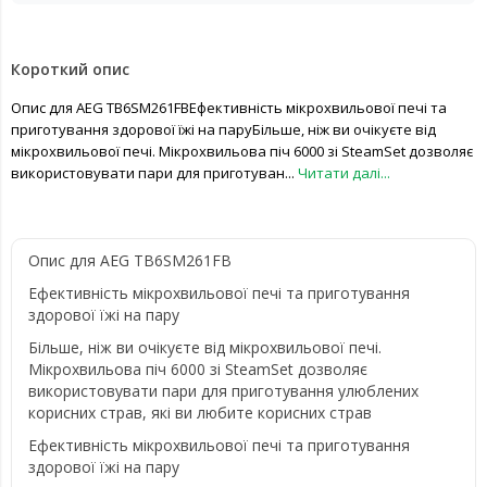
Короткий опис
Опис для AEG TB6SM261FBЕфективність мікрохвильової печі та
приготування здорової їжі на паруБільше, ніж ви очікуєте від
мікрохвильової печі. Мікрохвильова піч 6000 зі SteamSet дозволяє
використовувати пари для приготуван...
Читати далі...
Опис для AEG TB6SM261FB
Ефективність мікрохвильової печі та приготування
здорової їжі на пару
Більше, ніж ви очікуєте від мікрохвильової печі.
Мікрохвильова піч 6000 зі SteamSet дозволяє
використовувати пари для приготування улюблених
корисних страв, які ви любите корисних страв
Ефективність мікрохвильової печі та приготування
здорової їжі на пару