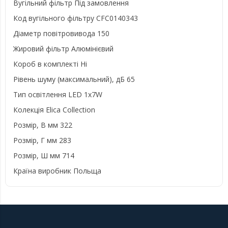
Вугільний фільтр
Під замовлення
Код вугільного фільтру
CFC0140343
Діаметр повітровивода
150
Жировий фільтр
Алюмінієвий
Короб в комплекті
Ні
Рівень шуму (максимальний), дБ
65
Тип освітлення
LED 1x7W
Колекція
Elica Collection
Розмір, В мм
322
Розмір, Г мм
283
Розмір, Ш мм
714
Країна виробник
Польща