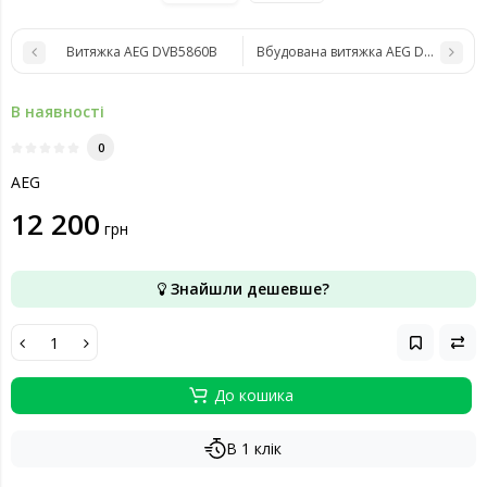
Витяжка AEG DVB5860B
Вбудована витяжка AEG DBE5660H
В наявності
0
AEG
12 200
грн
Знайшли дешевше?
До кошика
В 1 клік