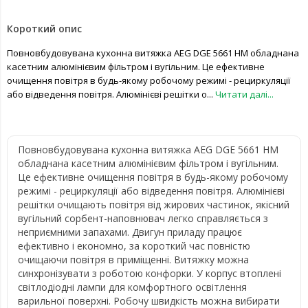
Короткий опис
Повновбудовувана кухонна витяжка AEG DGE 5661 HM обладнана
касетним алюмінієвим фільтром і вугільним. Це ефективне
очищення повітря в будь-якому робочому режимі - рециркуляції
або відведення повітря. Алюмінієві решітки о...
Читати далі...
Повновбудовувана кухонна витяжка AEG DGE 5661 HM
обладнана касетним алюмінієвим фільтром і вугільним.
Це ефективне очищення повітря в будь-якому робочому
режимі - рециркуляції або відведення повітря. Алюмінієві
решітки очищають повітря від жирових частинок, якісний
вугільний сорбент-наповнювач легко справляється з
неприємними запахами. Двигун приладу працює
ефективно і економно, за короткий час повністю
очищаючи повітря в приміщенні. Витяжку можна
синхронізувати з роботою конфорки. У корпус втоплені
світлодіодні лампи для комфортного освітлення
варильної поверхні. Робочу швидкість можна вибирати