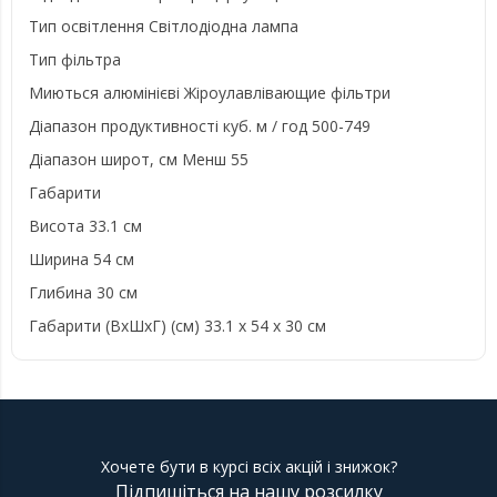
Тип освітлення Світлодіодна лампа
Тип фільтра
Миються алюмінієві Жіроулавлівающие фільтри
Діапазон продуктивності куб. м / год 500-749
Діапазон широт, см Менш 55
Габарити
Висота 33.1 см
Ширина 54 см
Глибина 30 см
Габарити (ВхШхГ) (см) 33.1 x 54 x 30 см
Хочете бути в курсі всіх акцій і знижок?
Підпишіться на нашу розсилку