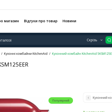
ро магазин
Відгуки про товар
Новини
Скрізь
Кухонні комбайни KitchenAid
Кухонний комбайн KitchenAid 5KSM125E
5KSM125EER
Кухонний ко
Популярний