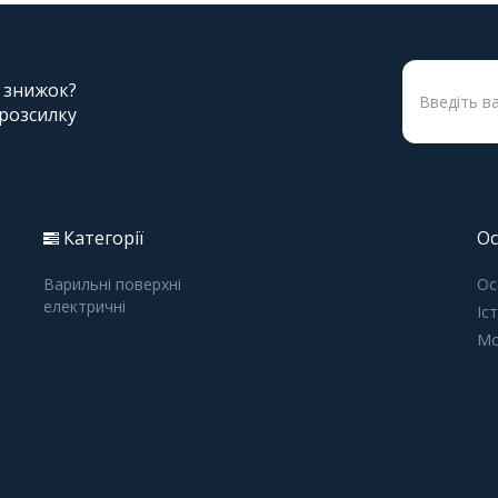
і знижок?
 розсилку
Категорії
Ос
Варильні поверхні
Ос
електричні
Іс
Мо