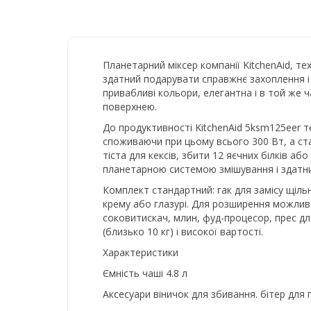
Планетарний міксер компанії KitchenAid, тех
здатний подарувати справжнє захоплення і за
привабливі кольори, елегантна і в той же ч
поверхнею.
До продуктивності KitchenAid 5ksm125eer те
споживаючи при цьому всього 300 Вт, а ста
тіста для кексів, збити 12 яєчних білків а
планетарною системою змішування і здатни
Комплект стандартний: гак для замісу щільно
крему або глазурі. Для розширення можлив
соковитискач, млин, фуд-процесор, прес дл
(близько 10 кг) і високої вартості.
Характеристики
Ємність чаші 4.8 л
Аксесуари віничок для збивання. бітер для 