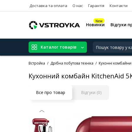
Доставка та оплата
О нас
Гарантія
Контакти
New
Новинки
Відгуки п
Каталог товарів
Встройка
Дрібна побутова техніка
Кухонні комбайни
Кухонний комбайн KitchenAid 
Все про товар
Відгуки (0)