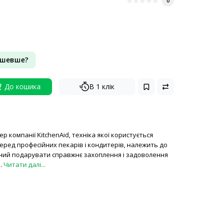
0
ешевше?
До кошика
В 1 клік
р компанії KitchenAid, техніка якої користується
еред професійних пекарів і кондитерів, належить до
датний подарувати справжнє захоплення і задоволення
..
Читати далі...