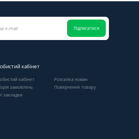
Підписатися
обистий кабінет
обистий кабінет
Розсилка новин
торія замовлень
Повернення товару
ї закладки