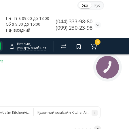
Укр
Рус
Пн-Пт з 09:00 до 18:00
(044) 333-98-80
Сб з 9:30 до 15:00
(099) 230-23-98
Нд- 
вихідний
0
Вітаємо,
увійдіть в кабінет
ER
мбайн KitchenAid 5KFP1319EOB
Кухонний комбайн KitchenAid 5KSM175PSEBK