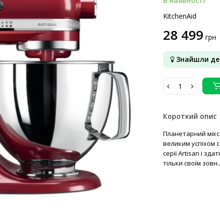
В наявності
KitchenAid
28 499
грн
Знайшли д
Короткий опис
Планетарний міксе
великим успіхом с
серії Artisan і з
тільки своїм зовн.