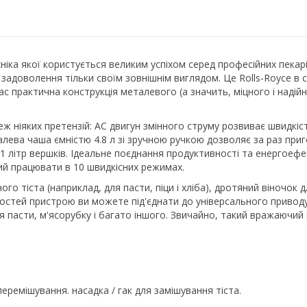
ніка якої користується великим успіхом серед професійних пекарів 
доволення тільки своїм зовнішнім виглядом. Це Rolls-Royce в світ
ас практична конструкція металевого (а значить, міцного і наді
ж ніяких претензій: AC двигун змінного струму розвиває швидкіст
лева чаша ємністю 4.8 л зі зручною ручкою дозволяє за раз приго
бо 1 літр вершків. Ідеальне поєднання продуктивності та енергоеф
й працювати в 10 швидкісних режимах.
го тіста (наприклад, для пасти, піци і хліба), дротяний віночок д
остей пристрою ви можете під'єднати до універсального приводу 
я пасти, м'ясорубку і багато іншого. Звичайно, такий вражаючий 
перемішування. насадка / гак для замішування тіста.