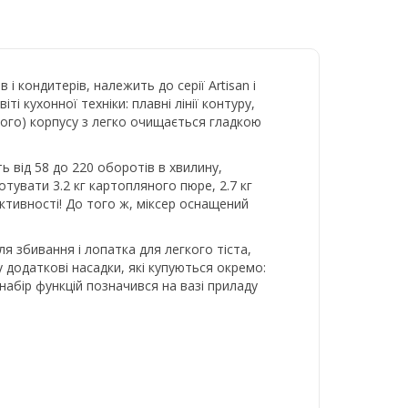
і кондитерів, належить до серії Artisan і
і кухонної техніки: плавні лінії контуру,
йного) корпусу з легко очищається гладкою
ь від 58 до 220 оборотів в хвилину,
тувати 3.2 кг картопляного пюре, 2.7 кг
ективності! До того ж, міксер оснащений
ля збивання і лопатка для легкого тіста,
додаткові насадки, які купуються окремо:
набір функцій позначився на вазі приладу