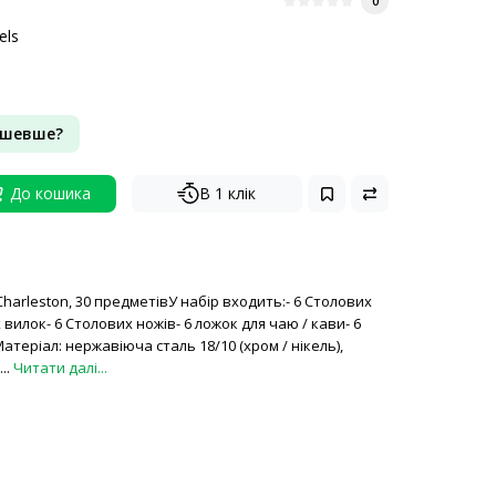
0
els
ешевше?
До кошика
В 1 клік
harleston, 30 предметівУ набір входить:- 6 Столових
 вилок- 6 Столових ножів- 6 ложок для чаю / кави- 6
теріал: нержавіюча сталь 18/10 (хром / нікель),
..
Читати далі...