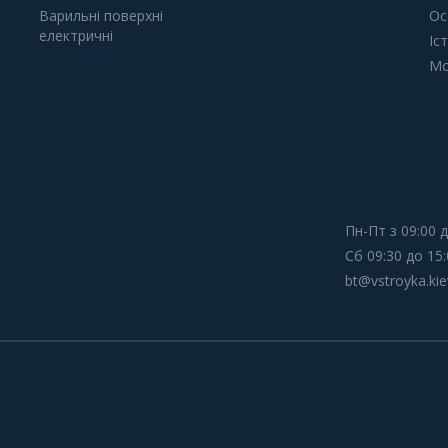
Варильні поверхні
Ос
електричні
Іс
Мо
Пн-Пт з 09:00 д
Сб 09:30 до 15:
bt@vstroyka.kie