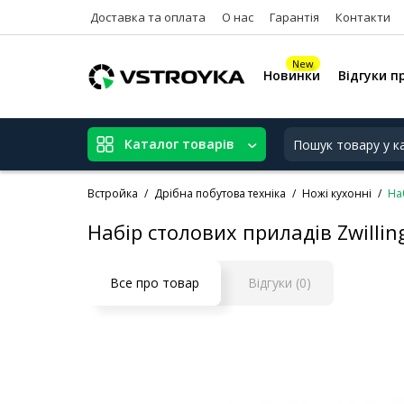
Доставка та оплата
О нас
Гарантія
Контакти
New
Новинки
Відгуки п
Каталог товарів
Встройка
Дрібна побутова техніка
Ножі кухонні
Наб
Набір столових приладів Zwilling
Все про товар
Відгуки (0)