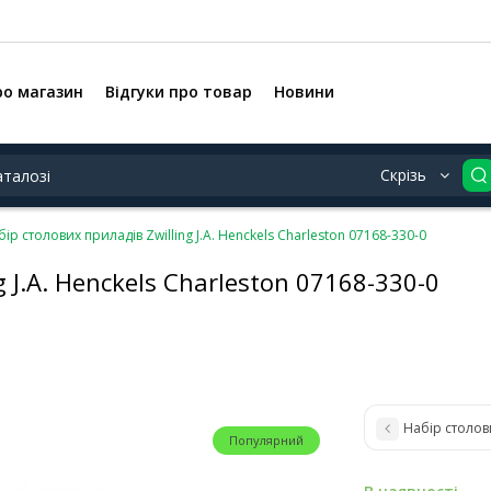
ро магазин
Відгуки про товар
Новини
Скрізь
ір столових приладів Zwilling J.A. Henckels Charleston 07168-330-0
 J.A. Henckels Charleston 07168-330-0
Набір столови
Популярний