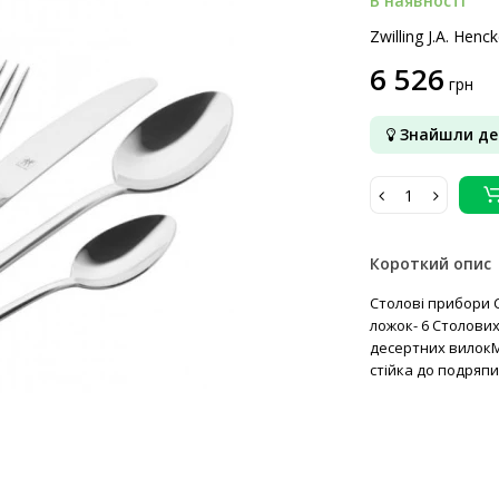
В наявності
Zwilling J.A. Henck
6 526
грн
Знайшли д
Короткий опис
Столові прибори C
ложок- 6 Столових
десертних вилокМа
стійка до подряпи.