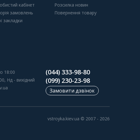
обистий кабінет
Розсилка новин
торія замовлень
Повернення товару
ї закладки
(044) 333-98-80
о 18:00
(099) 230-23-98
00, Нд - вихідний
v.ua
Замовити дзвінок
vstroyka.kiev.ua © 2007 - 2026