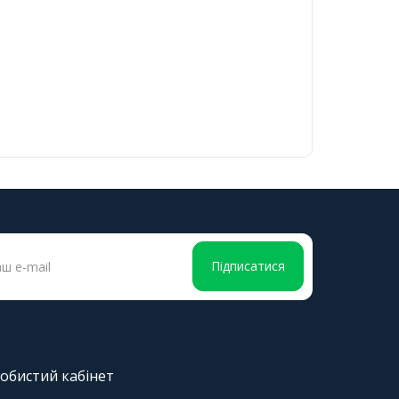
Підписатися
обистий кабінет