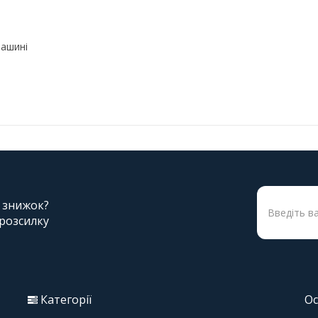
машині
і знижок?
 розсилку
Категорії
Ос