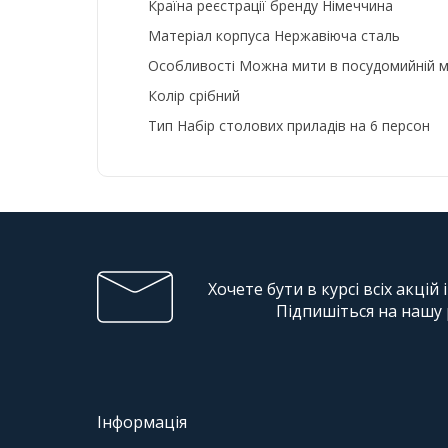
Країна реєстрації бренду Німеччина
Матеріал корпуса Нержавіюча сталь
Особливості Можна мити в посудомийній 
Колір срібний
Тип Набір столових приладів на 6 персон
Хочете бути в курсі всіх акцій 
Підпишіться на нашу
Інформація