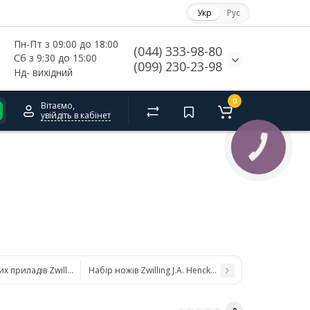
Укр
Рус
Пн-Пт з 09:00 до 18:00
(044) 333-98-80
Сб з 9:30 до 15:00
(099) 230-23-98
Нд- 
вихідний
0
Вітаємо,
увійдіть в кабінет
КНОПКА
СВЯЗИ
х приладів Zwilling J.A. Henckels King 07041-307-0
Набір ножів Zwilling J.A. Henckels 39190000