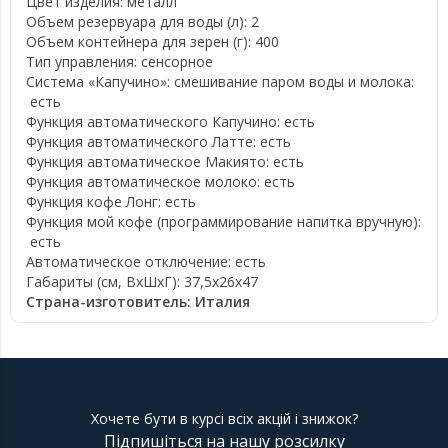
Цвет изделия:
металл
Объем резервуара для воды (л):
2
Объем контейнера для зерен (г):
400
Тип управления:
сенсорное
Cистема «Капучино»: смешивание паром воды и молока:
есть
Функция автоматического Капучино:
есть
Функция автоматического Латте:
есть
Функция автоматическое Макиято:
есть
Функция автоматическое молоко:
есть
Функция кофе Лонг:
есть
Функция мой кофе (программирование напитка вручную):
есть
Автоматическое отключение:
есть
Габариты (см, ВхШхГ):
37,5x26x47
Страна-изготовитель:
Италия
Хочете бути в курсі всіх акцій і знижок?
Підпишіться на нашу розсилку