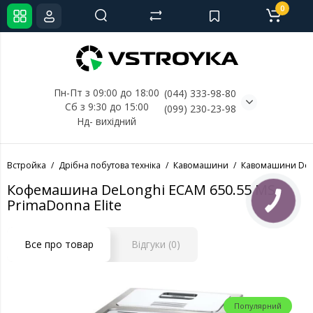
0
Пн-Пт з 09:00 до 18:00
(044) 333-98-80
Сб з 9:30 до 15:00
(099) 230-23-98
Нд- 
вихідний
Встройка
Дрібна побутова техніка
Кавомашини
Кавомашини DeL
Кофемашина DeLonghi ECAM 650.55 MS
PrimaDonna Elite
КНОПКА
СВЯЗИ
Все про товар
Відгуки (0)
Популярний