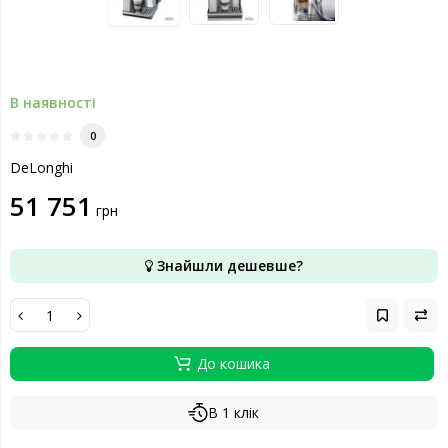
В наявності
0
DeLonghi
51 751
грн
Знайшли дешевше?
До кошика
В 1 клік